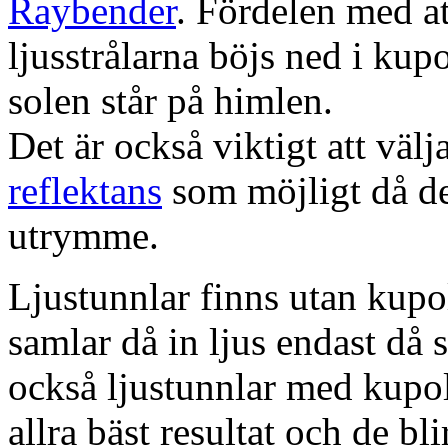
Raybender
. Fördelen med at
ljusstrålarna böjs ned i kup
solen står på himlen.
Det är också viktigt att väl
reflektans
som möjligt då dett
utrymme.
Ljustunnlar finns utan kupo
samlar då in ljus endast då s
också ljustunnlar med kupo
allra bäst resultat och de bl