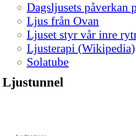
Dagsljusets påverkan p
Ljus från Ovan
Ljuset styr vår inre ry
Ljusterapi (Wikipedia)
Solatube
Ljustunnel