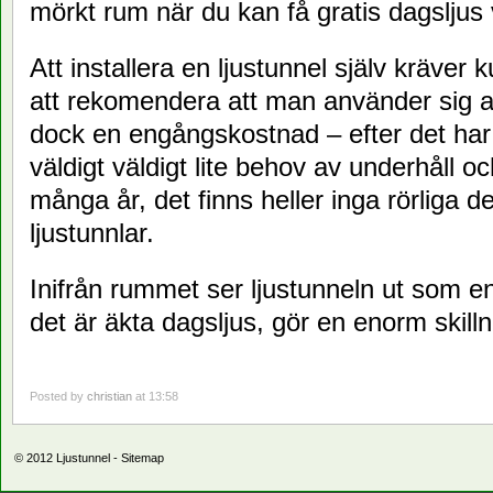
mörkt rum när du kan få gratis dagsljus
Att installera en ljustunnel själv kräver 
att rekomendera att man använder sig av 
dock en engångskostnad – efter det har e
väldigt väldigt lite behov av underhåll oc
många år, det finns heller inga rörliga de
ljustunnlar.
Inifrån rummet ser ljustunneln ut som e
det är äkta dagsljus, gör en enorm skill
Posted by
christian
at 13:58
© 2012
Ljustunnel
-
Sitemap