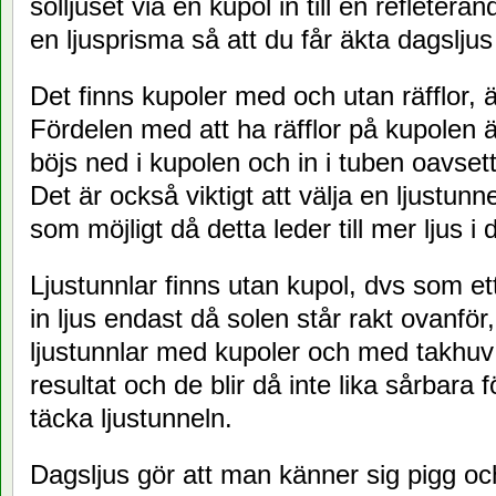
solljuset via en kupol in till en refleteran
en ljusprisma så att du får äkta dagsljus
Det finns kupoler med och utan räfflor, 
Fördelen med att ha räfflor på kupolen är
böjs ned i kupolen och in i tuben oavset
Det är också viktigt att välja en ljustu
som möjligt då detta leder till mer ljus i
Ljustunnlar finns utan kupol, dvs som et
in ljus endast då solen står rakt ovanför
ljustunnlar med kupoler och med takhuv v
resultat och de blir då inte lika sårbara
täcka ljustunneln.
Dagsljus gör att man känner sig pigg och