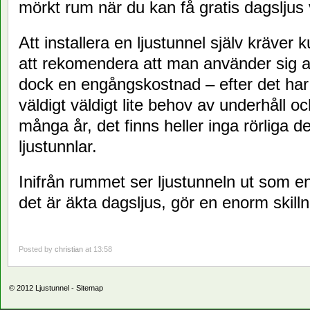
mörkt rum när du kan få gratis dagsljus
Att installera en ljustunnel själv kräver 
att rekomendera att man använder sig av 
dock en engångskostnad – efter det har e
väldigt väldigt lite behov av underhåll oc
många år, det finns heller inga rörliga de
ljustunnlar.
Inifrån rummet ser ljustunneln ut som e
det är äkta dagsljus, gör en enorm skill
Posted by
christian
at 13:58
© 2012
Ljustunnel
-
Sitemap