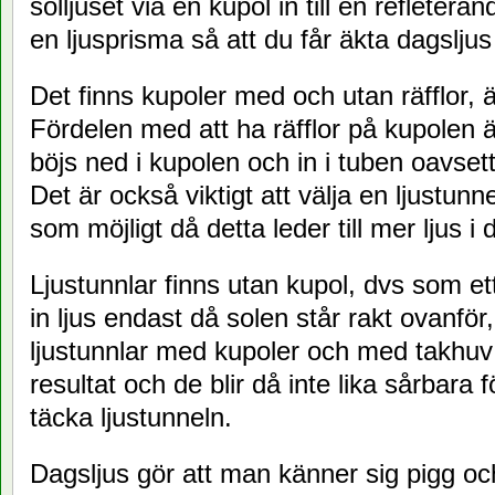
solljuset via en kupol in till en refleteran
en ljusprisma så att du får äkta dagsljus
Det finns kupoler med och utan räfflor, 
Fördelen med att ha räfflor på kupolen är
böjs ned i kupolen och in i tuben oavset
Det är också viktigt att välja en ljustu
som möjligt då detta leder till mer ljus i
Ljustunnlar finns utan kupol, dvs som et
in ljus endast då solen står rakt ovanför
ljustunnlar med kupoler och med takhuv v
resultat och de blir då inte lika sårbara
täcka ljustunneln.
Dagsljus gör att man känner sig pigg och