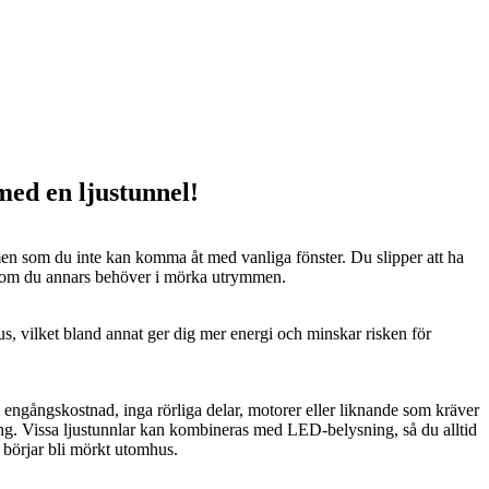
 med en ljustunnel!
n som du inte kan komma åt med vanliga fönster. Du slipper att ha
 som du annars behöver i mörka utrymmen.
us, vilket bland annat ger dig mer energi och minskar risken för
n engångskostnad, inga rörliga delar, motorer eller liknande som kräver
ng. Vissa ljustunnlar kan kombineras med LED-belysning, så du alltid
t börjar bli mörkt utomhus.