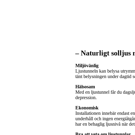
– Naturligt solljus
Miljövänlig
Ljustunneln kan belysa utrymme
tänt belysningen under dagtid
Hälsosam
Med en ljustunnel får du dagslj
depression.
Ekonomisk
Installationen innebär endast e
underhåll och ingen energiåtgå
har en behaglig ljusnivå när de
Bra att veta om ljustunnlar