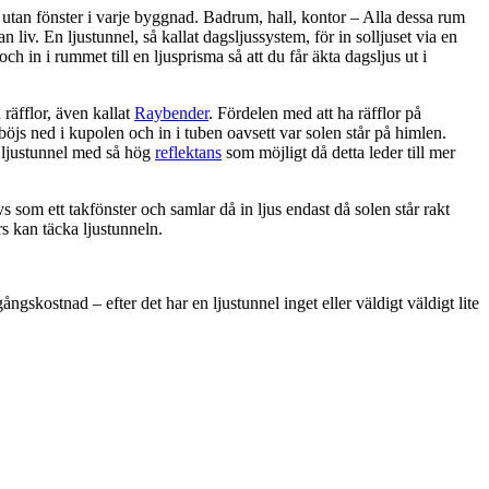
utan fönster i varje byggnad. Badrum, hall, kontor – Alla dessa rum
 liv. En ljustunnel, så kallat dagsljussystem, för in solljuset via en
 och in i rummet till en ljusprisma så att du får äkta dagsljus ut i
räfflor, även kallat
Raybender
. Fördelen med att ha räfflor på
 böjs ned i kupolen och in i tuben oavsett var solen står på himlen.
n ljustunnel med så hög
reflektans
som möjligt då detta leder till mer
s som ett takfönster och samlar då in ljus endast då solen står rakt
rs kan täcka ljustunneln.
ngskostnad – efter det har en ljustunnel inget eller väldigt väldigt lite