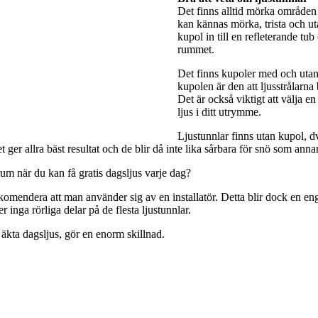
Det finns alltid mörka områden 
kan kännas mörka, trista och utan
kupol in till en refleterande tub
rummet.
Det finns kupoler med och utan 
kupolen är den att ljusstrålarna
Det är också viktigt att välja e
ljus i ditt utrymme.
Ljustunnlar finns utan kupol, dv
ger allra bäst resultat och de blir då inte lika sårbara för snö som anna
rum när du kan få gratis dagsljus varje dag?
rekomendera att man använder sig av en installatör. Detta blir dock en engå
 inga rörliga delar på de flesta ljustunnlar.
 äkta dagsljus, gör en enorm skillnad.