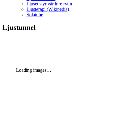
Ljuset styr vår inre rytm
Ljusterapi (Wikipedia)
Solatube
Ljustunnel
Loading images…