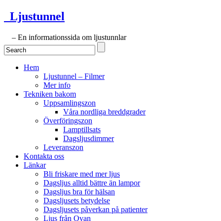
Ljustunnel
– En informationssida om ljustunnlar
Hem
Ljustunnel – Filmer
Mer info
Tekniken bakom
Uppsamlingszon
Våra nordliga breddgrader
Överföringszon
Lamptillsats
Dagsljusdimmer
Leveranszon
Kontakta oss
Länkar
Bli friskare med mer ljus
Dagsljus alltid bättre än lampor
Dagsljus bra för hälsan
Dagsljusets betydelse
Dagsljusets påverkan på patienter
Ljus från Ovan