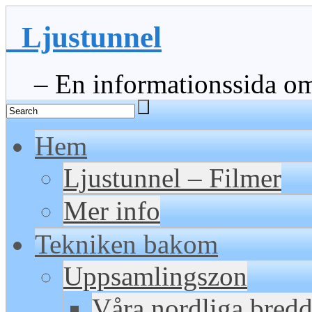
Ljustunnel
– En informationssida om 
Hem
Ljustunnel – Filmer
Mer info
Tekniken bakom
Uppsamlingszon
Våra nordliga bred