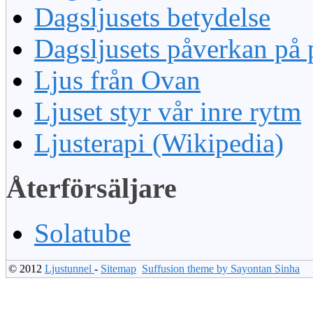
Dagsljusets betydelse
Dagsljusets påverkan på 
Ljus från Ovan
Ljuset styr vår inre rytm
Ljusterapi (Wikipedia)
Återförsäljare
Solatube
© 2012
Ljustunnel
-
Sitemap
Suffusion theme by Sayontan Sinha