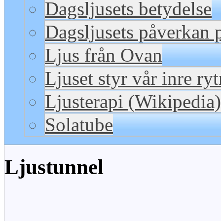
Dagsljusets betydelse
Dagsljusets påverkan p
Ljus från Ovan
Ljuset styr vår inre ry
Ljusterapi (Wikipedia)
Solatube
Ljustunnel