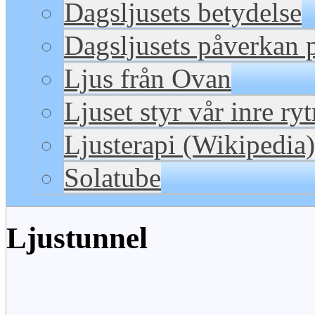
Dagsljusets betydelse
Dagsljusets påverkan p
Ljus från Ovan
Ljuset styr vår inre ry
Ljusterapi (Wikipedia)
Solatube
Ljustunnel