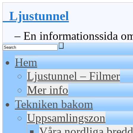
Ljustunnel
– En informationssida om 
Hem
Ljustunnel – Filmer
Mer info
Tekniken bakom
Uppsamlingszon
Våra nordliga bred