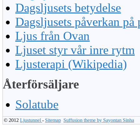
Dagsljusets betydelse
Dagsljusets påverkan på 
Ljus från Ovan
Ljuset styr vår inre rytm
Ljusterapi (Wikipedia)
Återförsäljare
Solatube
© 2012
Ljustunnel
-
Sitemap
Suffusion theme by Sayontan Sinha