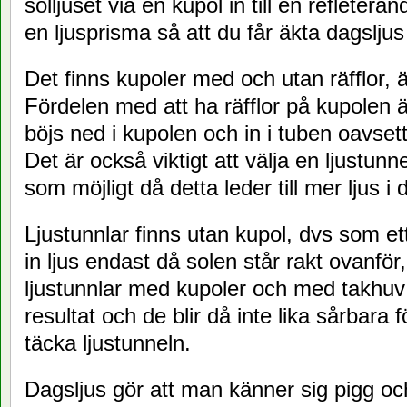
solljuset via en kupol in till en refleteran
en ljusprisma så att du får äkta dagsljus
Det finns kupoler med och utan räfflor, 
Fördelen med att ha räfflor på kupolen är
böjs ned i kupolen och in i tuben oavset
Det är också viktigt att välja en ljustu
som möjligt då detta leder till mer ljus i
Ljustunnlar finns utan kupol, dvs som et
in ljus endast då solen står rakt ovanför
ljustunnlar med kupoler och med takhuv v
resultat och de blir då inte lika sårbara
täcka ljustunneln.
Dagsljus gör att man känner sig pigg och