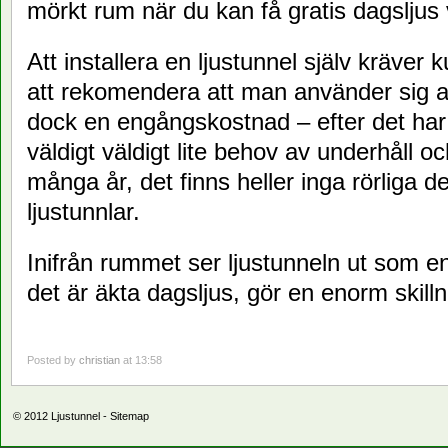
mörkt rum när du kan få gratis dagsljus
Att installera en ljustunnel själv kräver 
att rekomendera att man använder sig av 
dock en engångskostnad – efter det har e
väldigt väldigt lite behov av underhåll oc
många år, det finns heller inga rörliga de
ljustunnlar.
Inifrån rummet ser ljustunneln ut som e
det är äkta dagsljus, gör en enorm skill
Posted by
christian
at 13:58
© 2012
Ljustunnel
-
Sitemap