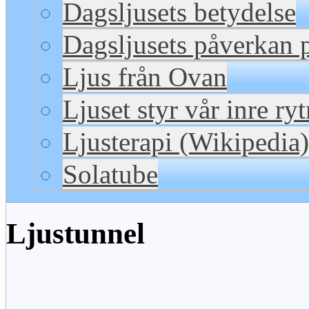
Dagsljusets betydelse
Dagsljusets påverkan p
Ljus från Ovan
Ljuset styr vår inre ry
Ljusterapi (Wikipedia)
Solatube
Ljustunnel