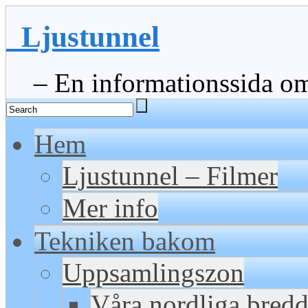
Ljustunnel
– En informationssida om 
Hem
Ljustunnel – Filmer
Mer info
Tekniken bakom
Uppsamlingszon
Våra nordliga bred