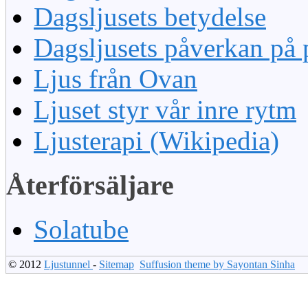
Dagsljusets betydelse
Dagsljusets påverkan på 
Ljus från Ovan
Ljuset styr vår inre rytm
Ljusterapi (Wikipedia)
Återförsäljare
Solatube
© 2012
Ljustunnel
-
Sitemap
Suffusion theme by Sayontan Sinha