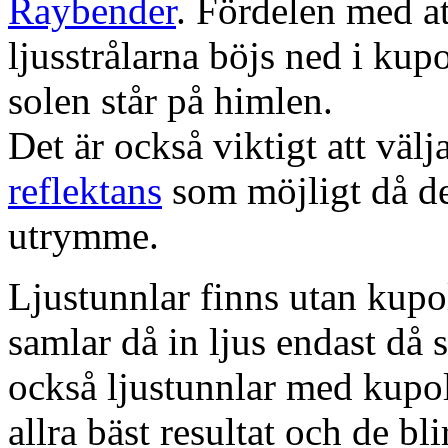
Raybender
. Fördelen med at
ljusstrålarna böjs ned i kup
solen står på himlen.
Det är också viktigt att väl
reflektans
som möjligt då dett
utrymme.
Ljustunnlar finns utan kupo
samlar då in ljus endast då s
också ljustunnlar med kupo
allra bäst resultat och de bl