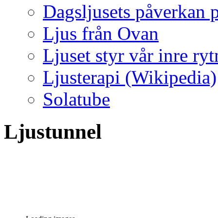
Dagsljusets påverkan p
Ljus från Ovan
Ljuset styr vår inre ry
Ljusterapi (Wikipedia)
Solatube
Ljustunnel