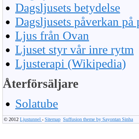
Dagsljusets betydelse
Dagsljusets påverkan på 
Ljus från Ovan
Ljuset styr vår inre rytm
Ljusterapi (Wikipedia)
Återförsäljare
Solatube
© 2012
Ljustunnel
-
Sitemap
Suffusion theme by Sayontan Sinha