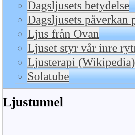
Dagsljusets betydelse
Dagsljusets påverkan p
Ljus från Ovan
Ljuset styr vår inre ry
Ljusterapi (Wikipedia)
Solatube
Ljustunnel