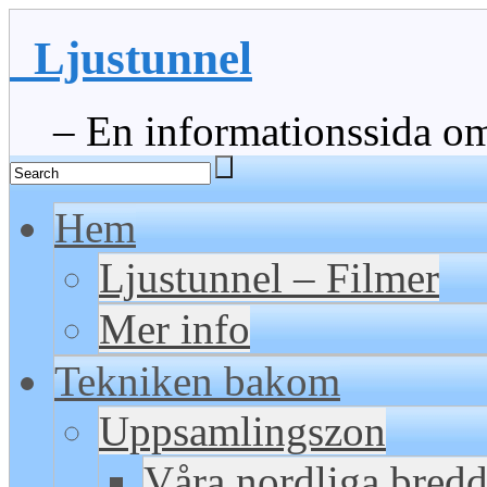
Ljustunnel
– En informationssida om 
Hem
Ljustunnel – Filmer
Mer info
Tekniken bakom
Uppsamlingszon
Våra nordliga bred