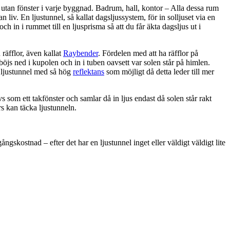
utan fönster i varje byggnad. Badrum, hall, kontor – Alla dessa rum
 liv. En ljustunnel, så kallat dagsljussystem, för in solljuset via en
 och in i rummet till en ljusprisma så att du får äkta dagsljus ut i
räfflor, även kallat
Raybender
. Fördelen med att ha räfflor på
 böjs ned i kupolen och in i tuben oavsett var solen står på himlen.
n ljustunnel med så hög
reflektans
som möjligt då detta leder till mer
s som ett takfönster och samlar då in ljus endast då solen står rakt
rs kan täcka ljustunneln.
ngskostnad – efter det har en ljustunnel inget eller väldigt väldigt lite