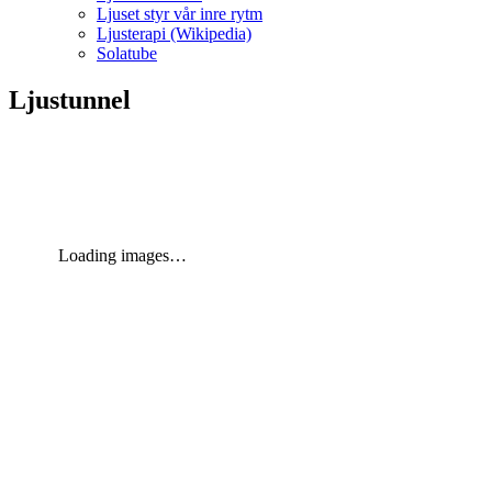
Ljuset styr vår inre rytm
Ljusterapi (Wikipedia)
Solatube
Ljustunnel
Loading images…