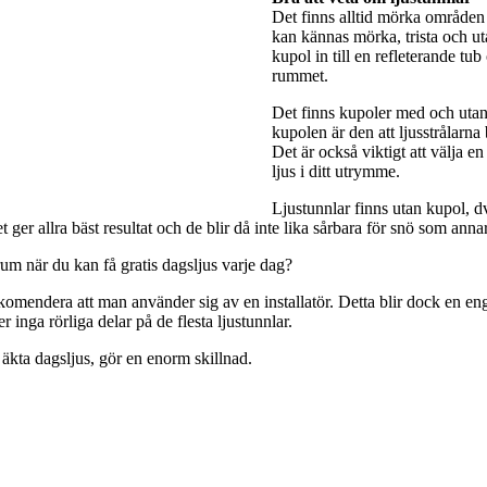
Det finns alltid mörka områden 
kan kännas mörka, trista och utan
kupol in till en refleterande tub
rummet.
Det finns kupoler med och utan 
kupolen är den att ljusstrålarna
Det är också viktigt att välja e
ljus i ditt utrymme.
Ljustunnlar finns utan kupol, dv
ger allra bäst resultat och de blir då inte lika sårbara för snö som anna
rum när du kan få gratis dagsljus varje dag?
rekomendera att man använder sig av en installatör. Detta blir dock en engå
 inga rörliga delar på de flesta ljustunnlar.
 äkta dagsljus, gör en enorm skillnad.