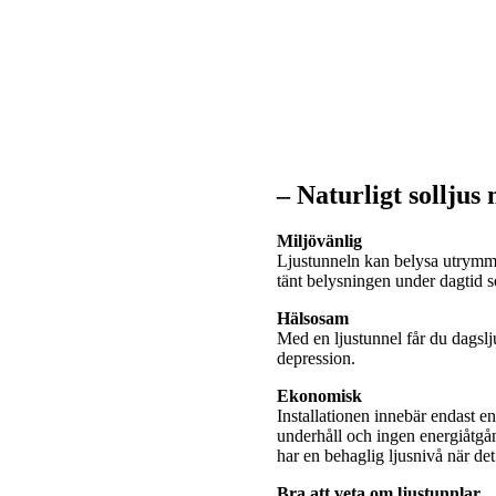
– Naturligt solljus
Miljövänlig
Ljustunneln kan belysa utrymme
tänt belysningen under dagtid
Hälsosam
Med en ljustunnel får du dagslj
depression.
Ekonomisk
Installationen innebär endast e
underhåll och ingen energiåtgå
har en behaglig ljusnivå när de
Bra att veta om ljustunnlar