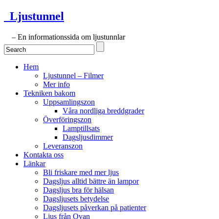
Ljustunnel
– En informationssida om ljustunnlar
Hem
Ljustunnel – Filmer
Mer info
Tekniken bakom
Uppsamlingszon
Våra nordliga breddgrader
Överföringszon
Lamptillsats
Dagsljusdimmer
Leveranszon
Kontakta oss
Länkar
Bli friskare med mer ljus
Dagsljus alltid bättre än lampor
Dagsljus bra för hälsan
Dagsljusets betydelse
Dagsljusets påverkan på patienter
Ljus från Ovan