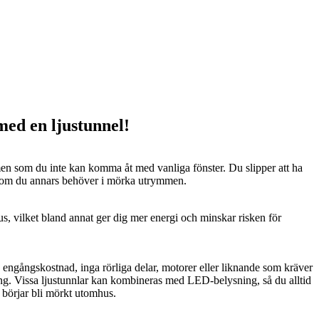
 med en ljustunnel!
n som du inte kan komma åt med vanliga fönster. Du slipper att ha
 som du annars behöver i mörka utrymmen.
us, vilket bland annat ger dig mer energi och minskar risken för
n engångskostnad, inga rörliga delar, motorer eller liknande som kräver
ng. Vissa ljustunnlar kan kombineras med LED-belysning, så du alltid
t börjar bli mörkt utomhus.