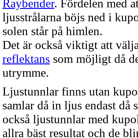
Raybender
. Fördelen med at
ljusstrålarna böjs ned i kup
solen står på himlen.
Det är också viktigt att väl
reflektans
som möjligt då dett
utrymme.
Ljustunnlar finns utan kupo
samlar då in ljus endast då s
också ljustunnlar med kupo
allra bäst resultat och de bl