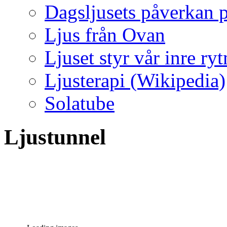
Dagsljusets påverkan p
Ljus från Ovan
Ljuset styr vår inre ry
Ljusterapi (Wikipedia)
Solatube
Ljustunnel