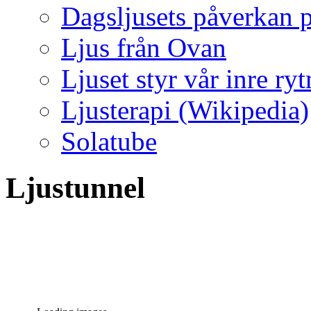
Dagsljusets påverkan p
Ljus från Ovan
Ljuset styr vår inre ry
Ljusterapi (Wikipedia)
Solatube
Ljustunnel