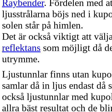
Raybender
. Fördelen med at
ljusstrålarna böjs ned i kup
solen står på himlen.
Det är också viktigt att väl
reflektans
som möjligt då dett
utrymme.
Ljustunnlar finns utan kupo
samlar då in ljus endast då s
också ljustunnlar med kupo
allra bäst resultat och de bl