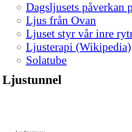
Dagsljusets påverkan p
Ljus från Ovan
Ljuset styr vår inre ry
Ljusterapi (Wikipedia)
Solatube
Ljustunnel