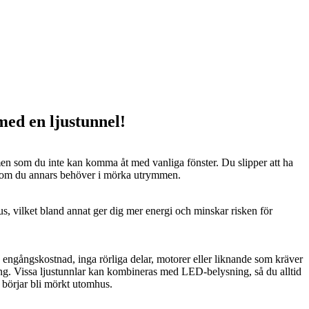
 med en ljustunnel!
n som du inte kan komma åt med vanliga fönster. Du slipper att ha
 som du annars behöver i mörka utrymmen.
us, vilket bland annat ger dig mer energi och minskar risken för
n engångskostnad, inga rörliga delar, motorer eller liknande som kräver
ng. Vissa ljustunnlar kan kombineras med LED-belysning, så du alltid
t börjar bli mörkt utomhus.