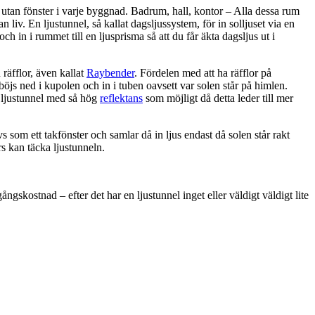
utan fönster i varje byggnad. Badrum, hall, kontor – Alla dessa rum
 liv. En ljustunnel, så kallat dagsljussystem, för in solljuset via en
 och in i rummet till en ljusprisma så att du får äkta dagsljus ut i
räfflor, även kallat
Raybender
. Fördelen med att ha räfflor på
 böjs ned i kupolen och in i tuben oavsett var solen står på himlen.
n ljustunnel med så hög
reflektans
som möjligt då detta leder till mer
s som ett takfönster och samlar då in ljus endast då solen står rakt
rs kan täcka ljustunneln.
ngskostnad – efter det har en ljustunnel inget eller väldigt väldigt lite