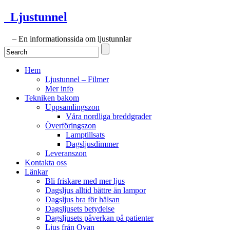
Ljustunnel
– En informationssida om ljustunnlar
Hem
Ljustunnel – Filmer
Mer info
Tekniken bakom
Uppsamlingszon
Våra nordliga breddgrader
Överföringszon
Lamptillsats
Dagsljusdimmer
Leveranszon
Kontakta oss
Länkar
Bli friskare med mer ljus
Dagsljus alltid bättre än lampor
Dagsljus bra för hälsan
Dagsljusets betydelse
Dagsljusets påverkan på patienter
Ljus från Ovan