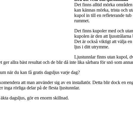
Det finns alltid mörka områden 
kan kännas mörka, trista och utan
kupol in till en refleterande tub
rummet.
Det finns kupoler med och utan 
kupolen är den att ljusstrålarna
Det är också viktigt att välja e
ljus i ditt utrymme.
Ljustunnlar finns utan kupol, dv
ger allra bäst resultat och de blir då inte lika sårbara för snö som anna
rum när du kan få gratis dagsljus varje dag?
rekomendera att man använder sig av en installatör. Detta blir dock en engå
 inga rörliga delar på de flesta ljustunnlar.
 äkta dagsljus, gör en enorm skillnad.