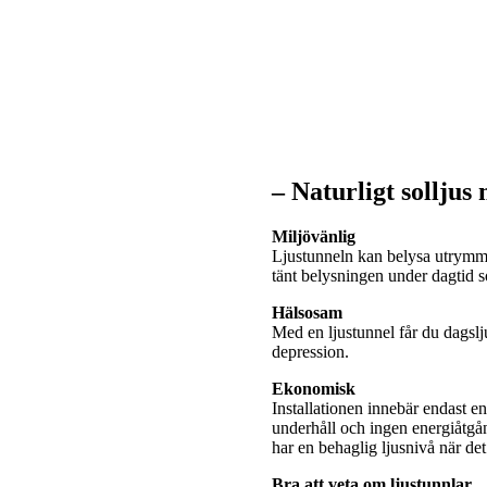
– Naturligt solljus
Miljövänlig
Ljustunneln kan belysa utrymme
tänt belysningen under dagtid
Hälsosam
Med en ljustunnel får du dagslj
depression.
Ekonomisk
Installationen innebär endast e
underhåll och ingen energiåtgå
har en behaglig ljusnivå när de
Bra att veta om ljustunnlar