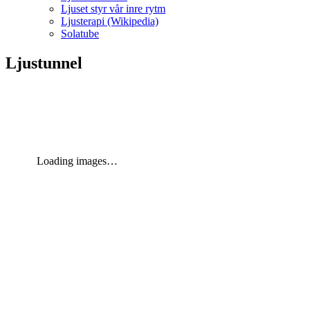
Ljuset styr vår inre rytm
Ljusterapi (Wikipedia)
Solatube
Ljustunnel
Loading images…