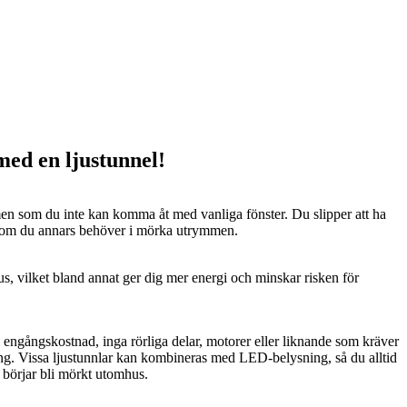
 med en ljustunnel!
n som du inte kan komma åt med vanliga fönster. Du slipper att ha
 som du annars behöver i mörka utrymmen.
us, vilket bland annat ger dig mer energi och minskar risken för
n engångskostnad, inga rörliga delar, motorer eller liknande som kräver
ng. Vissa ljustunnlar kan kombineras med LED-belysning, så du alltid
t börjar bli mörkt utomhus.