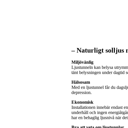
– Naturligt solljus
Miljövänlig
Ljustunneln kan belysa utrymme
tänt belysningen under dagtid
Hälsosam
Med en ljustunnel får du dagslj
depression.
Ekonomisk
Installationen innebär endast e
underhåll och ingen energiåtgå
har en behaglig ljusnivå när de
Bra att veta om ljustunnlar