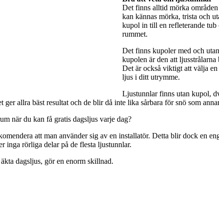
Det finns alltid mörka områden 
kan kännas mörka, trista och utan
kupol in till en refleterande tub
rummet.
Det finns kupoler med och utan 
kupolen är den att ljusstrålarna
Det är också viktigt att välja e
ljus i ditt utrymme.
Ljustunnlar finns utan kupol, dv
ger allra bäst resultat och de blir då inte lika sårbara för snö som anna
rum när du kan få gratis dagsljus varje dag?
rekomendera att man använder sig av en installatör. Detta blir dock en engå
 inga rörliga delar på de flesta ljustunnlar.
 äkta dagsljus, gör en enorm skillnad.