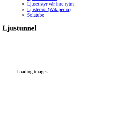
Ljuset styr vår inre rytm
Ljusterapi (Wikipedia)
Solatube
Ljustunnel
Loading images…