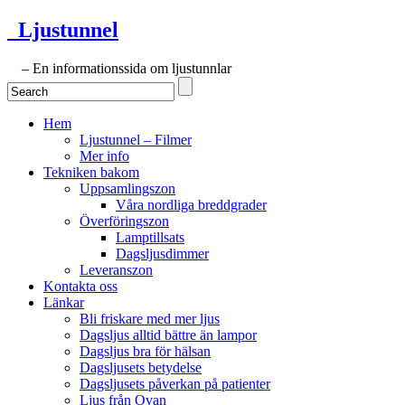
Ljustunnel
– En informationssida om ljustunnlar
Hem
Ljustunnel – Filmer
Mer info
Tekniken bakom
Uppsamlingszon
Våra nordliga breddgrader
Överföringszon
Lamptillsats
Dagsljusdimmer
Leveranszon
Kontakta oss
Länkar
Bli friskare med mer ljus
Dagsljus alltid bättre än lampor
Dagsljus bra för hälsan
Dagsljusets betydelse
Dagsljusets påverkan på patienter
Ljus från Ovan