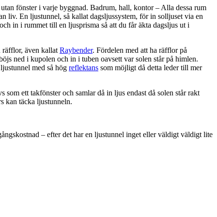
utan fönster i varje byggnad. Badrum, hall, kontor – Alla dessa rum
 liv. En ljustunnel, så kallat dagsljussystem, för in solljuset via en
 och in i rummet till en ljusprisma så att du får äkta dagsljus ut i
räfflor, även kallat
Raybender
. Fördelen med att ha räfflor på
 böjs ned i kupolen och in i tuben oavsett var solen står på himlen.
n ljustunnel med så hög
reflektans
som möjligt då detta leder till mer
s som ett takfönster och samlar då in ljus endast då solen står rakt
rs kan täcka ljustunneln.
ngskostnad – efter det har en ljustunnel inget eller väldigt väldigt lite