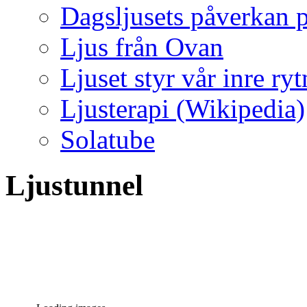
Dagsljusets påverkan p
Ljus från Ovan
Ljuset styr vår inre ry
Ljusterapi (Wikipedia)
Solatube
Ljustunnel