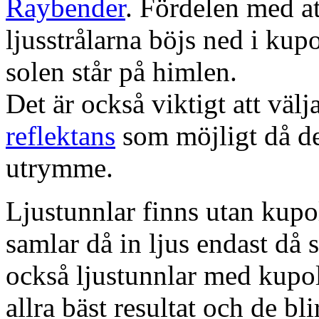
Raybender
. Fördelen med at
ljusstrålarna böjs ned i kup
solen står på himlen.
Det är också viktigt att väl
reflektans
som möjligt då dett
utrymme.
Ljustunnlar finns utan kupo
samlar då in ljus endast då s
också ljustunnlar med kupo
allra bäst resultat och de bl