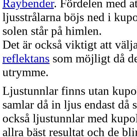
Raybender
. Fördelen med at
ljusstrålarna böjs ned i kup
solen står på himlen.
Det är också viktigt att väl
reflektans
som möjligt då dett
utrymme.
Ljustunnlar finns utan kupo
samlar då in ljus endast då s
också ljustunnlar med kupo
allra bäst resultat och de bl