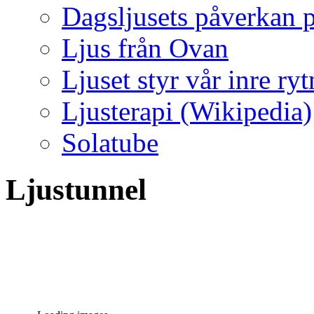
Dagsljusets påverkan p
Ljus från Ovan
Ljuset styr vår inre ry
Ljusterapi (Wikipedia)
Solatube
Ljustunnel