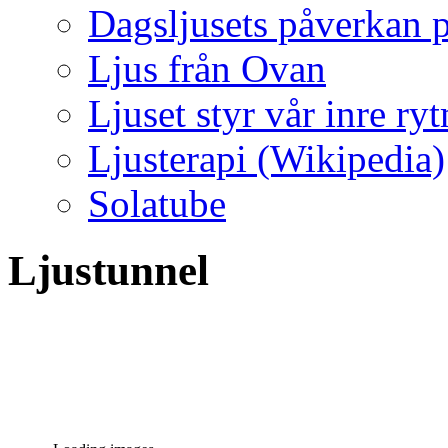
Dagsljusets påverkan p
Ljus från Ovan
Ljuset styr vår inre ry
Ljusterapi (Wikipedia)
Solatube
Ljustunnel