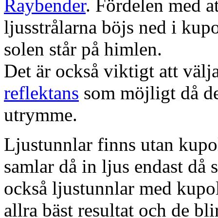
Raybender
. Fördelen med at
ljusstrålarna böjs ned i kup
solen står på himlen.
Det är också viktigt att väl
reflektans
som möjligt då dett
utrymme.
Ljustunnlar finns utan kupo
samlar då in ljus endast då s
också ljustunnlar med kupo
allra bäst resultat och de bl