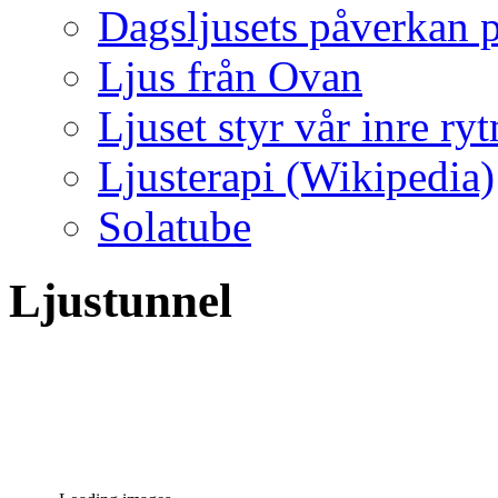
Dagsljusets påverkan p
Ljus från Ovan
Ljuset styr vår inre ry
Ljusterapi (Wikipedia)
Solatube
Ljustunnel