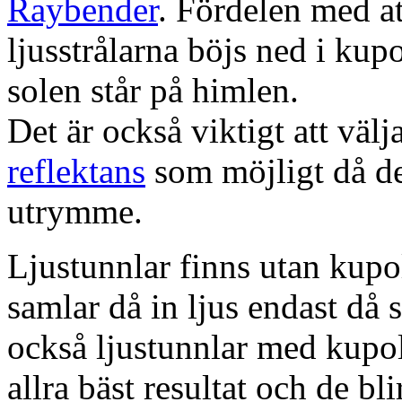
Raybender
. Fördelen med at
ljusstrålarna böjs ned i kup
solen står på himlen.
Det är också viktigt att väl
reflektans
som möjligt då dett
utrymme.
Ljustunnlar finns utan kupo
samlar då in ljus endast då s
också ljustunnlar med kupo
allra bäst resultat och de bl