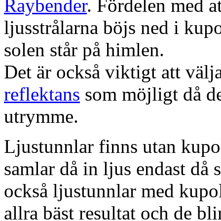
Raybender
. Fördelen med at
ljusstrålarna böjs ned i kup
solen står på himlen.
Det är också viktigt att väl
reflektans
som möjligt då dett
utrymme.
Ljustunnlar finns utan kupo
samlar då in ljus endast då s
också ljustunnlar med kupo
allra bäst resultat och de bl