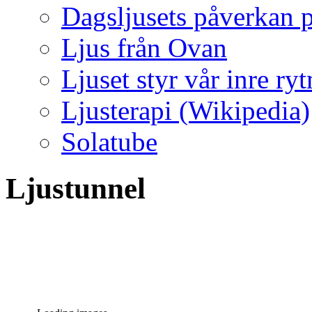
Dagsljusets påverkan p
Ljus från Ovan
Ljuset styr vår inre ry
Ljusterapi (Wikipedia)
Solatube
Ljustunnel