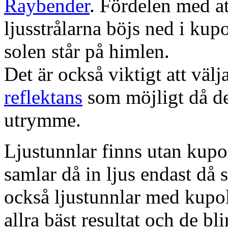
Raybender
. Fördelen med at
ljusstrålarna böjs ned i kup
solen står på himlen.
Det är också viktigt att väl
reflektans
som möjligt då dett
utrymme.
Ljustunnlar finns utan kupo
samlar då in ljus endast då s
också ljustunnlar med kupo
allra bäst resultat och de bl