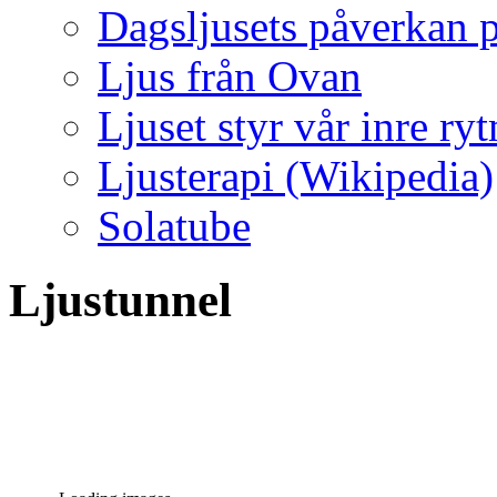
Dagsljusets påverkan p
Ljus från Ovan
Ljuset styr vår inre ry
Ljusterapi (Wikipedia)
Solatube
Ljustunnel