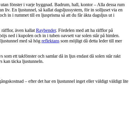
utan fönster i varje byggnad. Badrum, hall, kontor – Alla dessa rum
 liv. En ljustunnel, så kallat dagsljussystem, för in solljuset via en
 och in i rummet till en ljusprisma så att du får äkta dagsljus ut i
räfflor, även kallat
Raybender
. Fördelen med att ha räfflor på
 böjs ned i kupolen och in i tuben oavsett var solen står på himlen.
n ljustunnel med så hög
reflektans
som möjligt då detta leder till mer
s som ett takfönster och samlar då in ljus endast då solen står rakt
rs kan täcka ljustunneln.
ngskostnad – efter det har en ljustunnel inget eller väldigt väldigt lite