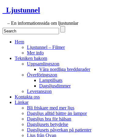
Ljustunnel
– En informationssida om ljustunnlar
Hem
Ljustunnel – Filmer
Mer info
Tekniken bakom
Uppsamlingszon
Våra nordliga breddgrader
Överföringszon
Lamptillsats
Dagsljusdimmer
Leveranszon
Kontakta oss
Länkar
Bli friskare med mer ljus
Dagsljus alltid bättre än lampor
Dagsljus bra för hälsan
Dagsljusets betydelse
Dagsljusets påverkan på patienter
Ljus från Ovan