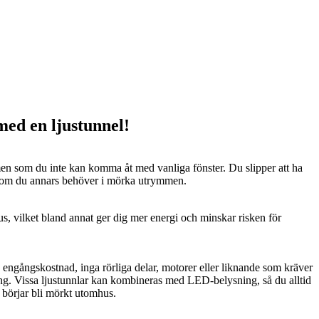
 med en ljustunnel!
n som du inte kan komma åt med vanliga fönster. Du slipper att ha
 som du annars behöver i mörka utrymmen.
us, vilket bland annat ger dig mer energi och minskar risken för
n engångskostnad, inga rörliga delar, motorer eller liknande som kräver
ng. Vissa ljustunnlar kan kombineras med LED-belysning, så du alltid
t börjar bli mörkt utomhus.