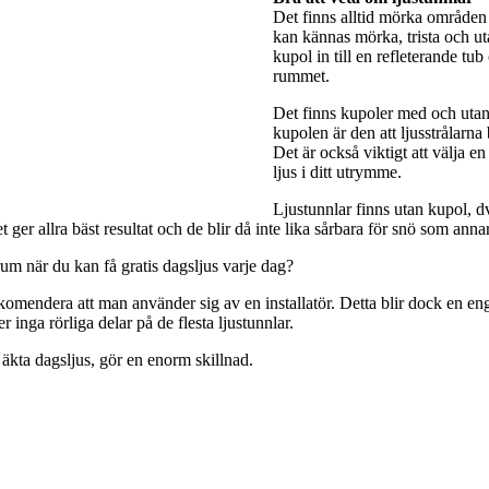
Det finns alltid mörka områden 
kan kännas mörka, trista och utan
kupol in till en refleterande tub
rummet.
Det finns kupoler med och utan 
kupolen är den att ljusstrålarna
Det är också viktigt att välja e
ljus i ditt utrymme.
Ljustunnlar finns utan kupol, dv
ger allra bäst resultat och de blir då inte lika sårbara för snö som anna
rum när du kan få gratis dagsljus varje dag?
rekomendera att man använder sig av en installatör. Detta blir dock en engå
 inga rörliga delar på de flesta ljustunnlar.
 äkta dagsljus, gör en enorm skillnad.