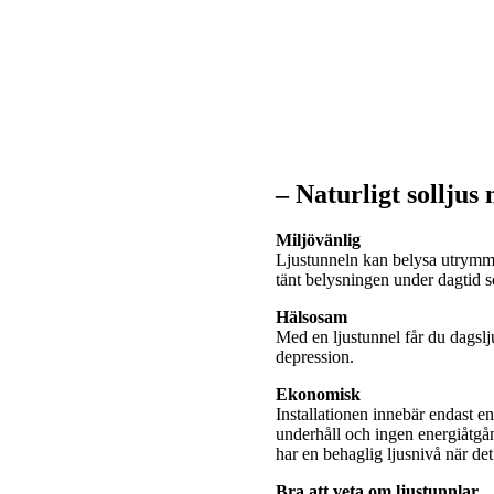
– Naturligt solljus
Miljövänlig
Ljustunneln kan belysa utrymme
tänt belysningen under dagtid
Hälsosam
Med en ljustunnel får du dagslj
depression.
Ekonomisk
Installationen innebär endast e
underhåll och ingen energiåtgå
har en behaglig ljusnivå när de
Bra att veta om ljustunnlar