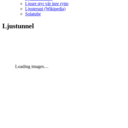
Ljuset styr vår inre rytm
Ljusterapi (Wikipedia)
Solatube
Ljustunnel
Loading images…