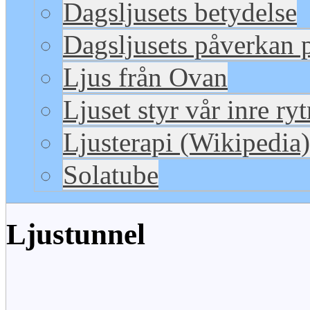
Dagsljusets betydelse
Dagsljusets påverkan p
Ljus från Ovan
Ljuset styr vår inre ry
Ljusterapi (Wikipedia)
Solatube
Ljustunnel