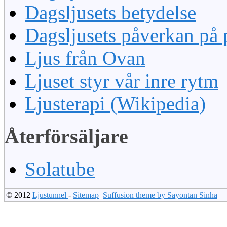
Dagsljusets betydelse
Dagsljusets påverkan på 
Ljus från Ovan
Ljuset styr vår inre rytm
Ljusterapi (Wikipedia)
Återförsäljare
Solatube
© 2012
Ljustunnel
-
Sitemap
Suffusion theme by Sayontan Sinha