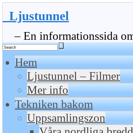
Ljustunnel
– En informationssida om 
Hem
Ljustunnel – Filmer
Mer info
Tekniken bakom
Uppsamlingszon
Våra nordliga bred