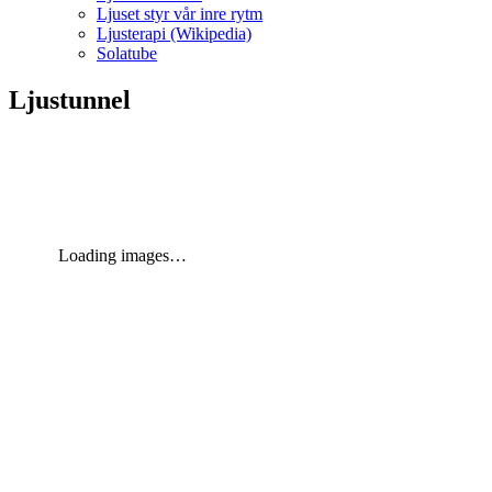
Ljuset styr vår inre rytm
Ljusterapi (Wikipedia)
Solatube
Ljustunnel
Loading images…