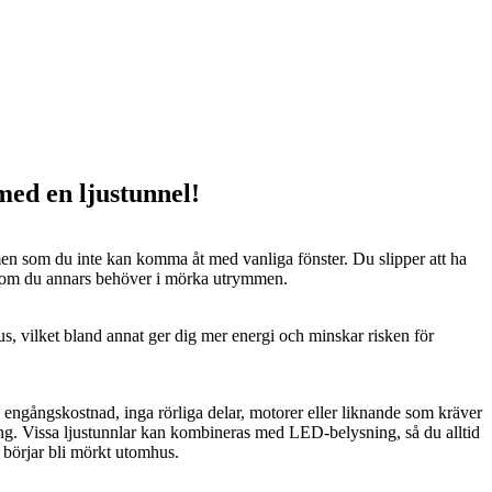
 med en ljustunnel!
n som du inte kan komma åt med vanliga fönster. Du slipper att ha
 som du annars behöver i mörka utrymmen.
us, vilket bland annat ger dig mer energi och minskar risken för
n engångskostnad, inga rörliga delar, motorer eller liknande som kräver
ng. Vissa ljustunnlar kan kombineras med LED-belysning, så du alltid
t börjar bli mörkt utomhus.