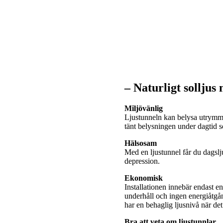
– Naturligt solljus
Miljövänlig
Ljustunneln kan belysa utrymme
tänt belysningen under dagtid
Hälsosam
Med en ljustunnel får du dagslj
depression.
Ekonomisk
Installationen innebär endast e
underhåll och ingen energiåtgå
har en behaglig ljusnivå när de
Bra att veta om ljustunnlar