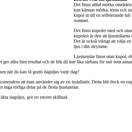
Det finns alltid mörka områden 
kan kännas mörka, trista och utan
kupol in till en refleterande tub
rummet.
Det finns kupoler med och utan 
kupolen är den att ljusstrålarna
Det är också viktigt att välja e
ljus i ditt utrymme.
Ljustunnlar finns utan kupol, dv
ger allra bäst resultat och de blir då inte lika sårbara för snö som anna
rum när du kan få gratis dagsljus varje dag?
rekomendera att man använder sig av en installatör. Detta blir dock en engå
 inga rörliga delar på de flesta ljustunnlar.
 äkta dagsljus, gör en enorm skillnad.