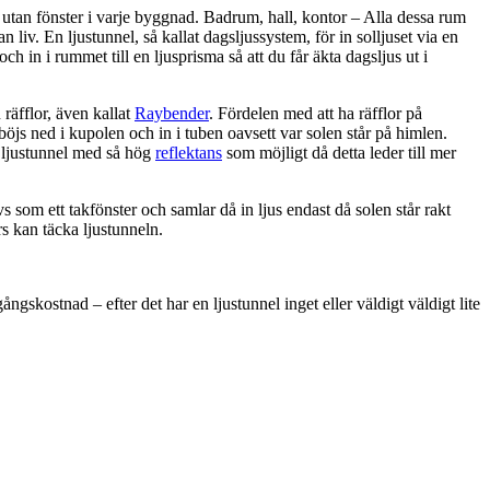
utan fönster i varje byggnad. Badrum, hall, kontor – Alla dessa rum
 liv. En ljustunnel, så kallat dagsljussystem, för in solljuset via en
 och in i rummet till en ljusprisma så att du får äkta dagsljus ut i
räfflor, även kallat
Raybender
. Fördelen med att ha räfflor på
 böjs ned i kupolen och in i tuben oavsett var solen står på himlen.
n ljustunnel med så hög
reflektans
som möjligt då detta leder till mer
s som ett takfönster och samlar då in ljus endast då solen står rakt
rs kan täcka ljustunneln.
ngskostnad – efter det har en ljustunnel inget eller väldigt väldigt lite