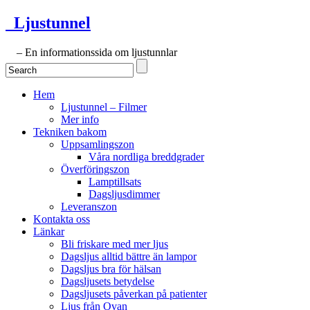
Ljustunnel
– En informationssida om ljustunnlar
Hem
Ljustunnel – Filmer
Mer info
Tekniken bakom
Uppsamlingszon
Våra nordliga breddgrader
Överföringszon
Lamptillsats
Dagsljusdimmer
Leveranszon
Kontakta oss
Länkar
Bli friskare med mer ljus
Dagsljus alltid bättre än lampor
Dagsljus bra för hälsan
Dagsljusets betydelse
Dagsljusets påverkan på patienter
Ljus från Ovan