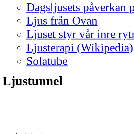
Dagsljusets påverkan p
Ljus från Ovan
Ljuset styr vår inre ry
Ljusterapi (Wikipedia)
Solatube
Ljustunnel