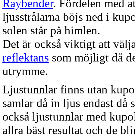
Raybender
. Fördelen med at
ljusstrålarna böjs ned i kup
solen står på himlen.
Det är också viktigt att väl
reflektans
som möjligt då dett
utrymme.
Ljustunnlar finns utan kupo
samlar då in ljus endast då s
också ljustunnlar med kupo
allra bäst resultat och de bl