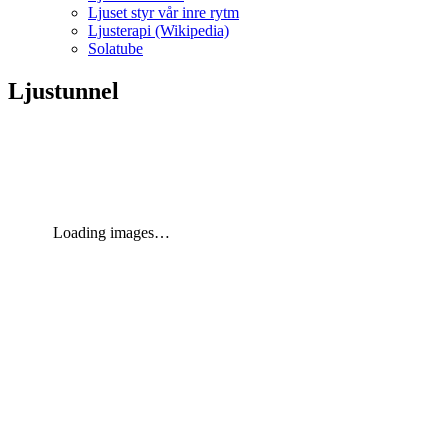
Ljuset styr vår inre rytm
Ljusterapi (Wikipedia)
Solatube
Ljustunnel
Loading images…