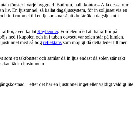
utan fönster i varje byggnad. Badrum, hall, kontor – Alla dessa rum
 liv. En ljustunnel, så kallat dagsljussystem, för in solljuset via en
 och in i rummet till en ljusprisma så att du får äkta dagsljus ut i
räfflor, även kallat
Raybender
. Fördelen med att ha räfflor på
 böjs ned i kupolen och in i tuben oavsett var solen står på himlen.
n ljustunnel med så hög
reflektans
som möjligt då detta leder till mer
s som ett takfönster och samlar då in ljus endast då solen står rakt
rs kan täcka ljustunneln.
ngskostnad – efter det har en ljustunnel inget eller väldigt väldigt lite