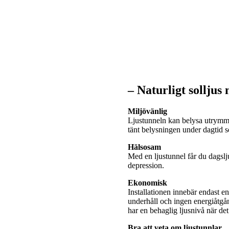
– Naturligt solljus
Miljövänlig
Ljustunneln kan belysa utrymme
tänt belysningen under dagtid
Hälsosam
Med en ljustunnel får du dagslj
depression.
Ekonomisk
Installationen innebär endast e
underhåll och ingen energiåtgå
har en behaglig ljusnivå när de
Bra att veta om ljustunnlar