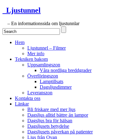
Ljustunnel
– En informationssida om ljustunnlar
Hem
Ljustunnel – Filmer
Mer info
Tekniken bakom
Uppsamlingszon
Våra nordliga breddgrader
Överföringszon
Lamptillsats
Dagsljusdimmer
Leveranszon
Kontakta oss
Länkar
Bli friskare med mer ljus
Dagsljus alltid bättre än lampor
Dagsljus bra för hälsan
Dagsljusets betydelse
Dagsljusets påverkan på patienter
Ljus från Ovan