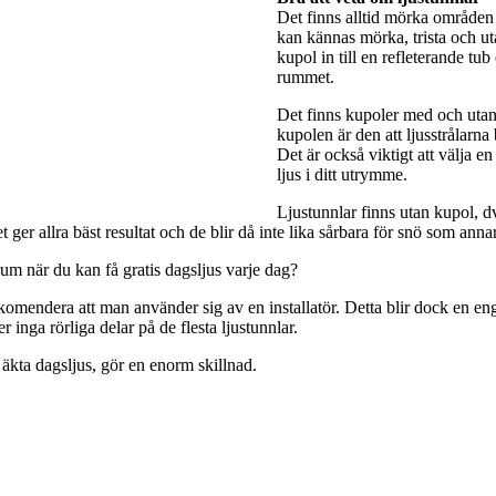
Det finns alltid mörka områden 
kan kännas mörka, trista och utan
kupol in till en refleterande tub
rummet.
Det finns kupoler med och utan 
kupolen är den att ljusstrålarna
Det är också viktigt att välja e
ljus i ditt utrymme.
Ljustunnlar finns utan kupol, dv
ger allra bäst resultat och de blir då inte lika sårbara för snö som anna
rum när du kan få gratis dagsljus varje dag?
rekomendera att man använder sig av en installatör. Detta blir dock en engå
 inga rörliga delar på de flesta ljustunnlar.
 äkta dagsljus, gör en enorm skillnad.