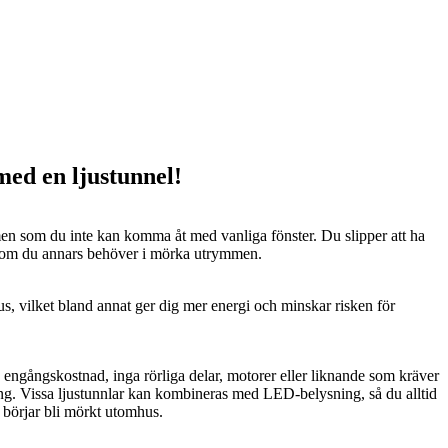
 med en ljustunnel!
n som du inte kan komma åt med vanliga fönster. Du slipper att ha
 som du annars behöver i mörka utrymmen.
us, vilket bland annat ger dig mer energi och minskar risken för
n engångskostnad, inga rörliga delar, motorer eller liknande som kräver
ng. Vissa ljustunnlar kan kombineras med LED-belysning, så du alltid
t börjar bli mörkt utomhus.