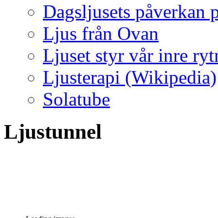
Dagsljusets påverkan p
Ljus från Ovan
Ljuset styr vår inre ry
Ljusterapi (Wikipedia)
Solatube
Ljustunnel