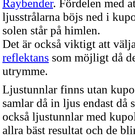
Raybender
. Fördelen med at
ljusstrålarna böjs ned i kup
solen står på himlen.
Det är också viktigt att väl
reflektans
som möjligt då dett
utrymme.
Ljustunnlar finns utan kupo
samlar då in ljus endast då s
också ljustunnlar med kupo
allra bäst resultat och de bl