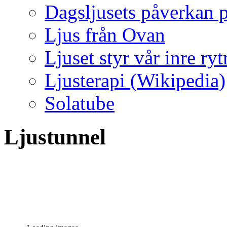
Dagsljusets påverkan p
Ljus från Ovan
Ljuset styr vår inre ry
Ljusterapi (Wikipedia)
Solatube
Ljustunnel