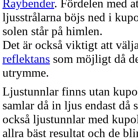
Raybender
. Fördelen med at
ljusstrålarna böjs ned i kup
solen står på himlen.
Det är också viktigt att väl
reflektans
som möjligt då dett
utrymme.
Ljustunnlar finns utan kupo
samlar då in ljus endast då s
också ljustunnlar med kupo
allra bäst resultat och de bl