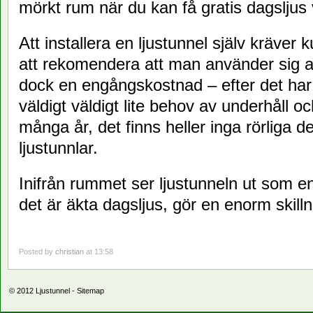
mörkt rum när du kan få gratis dagsljus
Att installera en ljustunnel själv kräver 
att rekomendera att man använder sig av 
dock en engångskostnad – efter det har e
väldigt väldigt lite behov av underhåll oc
många år, det finns heller inga rörliga de
ljustunnlar.
Inifrån rummet ser ljustunneln ut som e
det är äkta dagsljus, gör en enorm skill
Posted by
christian
at 13:58
© 2012
Ljustunnel
-
Sitemap