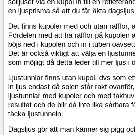
solljuset via en kupol in till en refleteran
en ljusprisma så att du får äkta dagsljus
Det finns kupoler med och utan räfflor, 
Fördelen med att ha räfflor på kupolen är
böjs ned i kupolen och in i tuben oavset
Det är också viktigt att välja en ljustu
som möjligt då detta leder till mer ljus i
Ljustunnlar finns utan kupol, dvs som et
in ljus endast då solen står rakt ovanför
ljustunnlar med kupoler och med takhuv v
resultat och de blir då inte lika sårbara
täcka ljustunneln.
Dagsljus gör att man känner sig pigg och