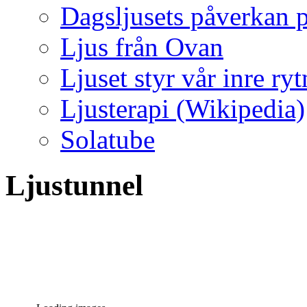
Dagsljusets påverkan p
Ljus från Ovan
Ljuset styr vår inre ry
Ljusterapi (Wikipedia)
Solatube
Ljustunnel