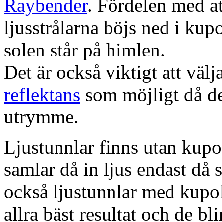
Raybender
. Fördelen med at
ljusstrålarna böjs ned i kup
solen står på himlen.
Det är också viktigt att väl
reflektans
som möjligt då dett
utrymme.
Ljustunnlar finns utan kupo
samlar då in ljus endast då s
också ljustunnlar med kupo
allra bäst resultat och de bl