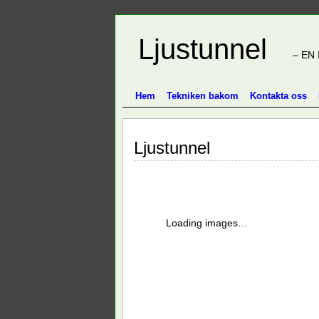
Ljustunnel
– EN 
Hem
Tekniken bakom
Kontakta oss
Ljustunnel
Loading images…