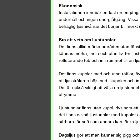
Ekonomisk
Installationen innebär endast en engångs
underhåll och ingen energiåtgång. Vissa 
behaglig ljusnivå när det börjar bli mörk
Bra att veta om ljustunnlar
Det finns alltid mörka områden utan föns
kännas mörka, trista och utan liv. En ljustu
refleterande tub och in i rummet till en lj
Det finns kupoler med och utan räfflor, ä
att ljusstrålarna böjs ned i kupolen och i
Det är också viktigt att välja en ljustunn
utrymme.
Ljustunnlar finns utan kupol, dvs som ett 
det finns också ljustunnlar med kupoler oc
sårbara för snö som annars kan täcka lju
Dagsljus gör att man känner sig pigg och 