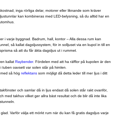
kostnad, inga rörliga delar, motorer eller liknande som kräver
ljustunnlar kan kombineras med LED-belysning, så du alltid har en
t utomhus.
ter i varje byggnad. Badrum, hall, kontor – Alla dessa rum kan
nnel, så kallat dagsljussystem, för in solljuset via en kupol in till en
usprisma så att du får äkta dagsljus ut i rummet.
ven kallat
Raybender
. Fördelen med att ha räfflor på kupolen är den
n i tuben oavsett var solen står på himlen.
el med så hög
reflektans
som möjligt då detta leder till mer ljus i ditt
takfönster och samlar då in ljus endast då solen står rakt ovanför,
h med takhuv vilket ger allra bäst resultat och de blir då inte lika
stunneln.
glad. Varför välja ett mörkt rum när du kan få gratis dagsljus varje