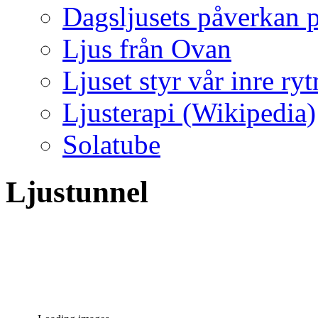
Dagsljusets påverkan p
Ljus från Ovan
Ljuset styr vår inre ry
Ljusterapi (Wikipedia)
Solatube
Ljustunnel