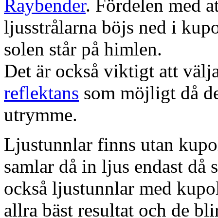
Raybender
. Fördelen med at
ljusstrålarna böjs ned i kup
solen står på himlen.
Det är också viktigt att väl
reflektans
som möjligt då dett
utrymme.
Ljustunnlar finns utan kupo
samlar då in ljus endast då s
också ljustunnlar med kupo
allra bäst resultat och de bl