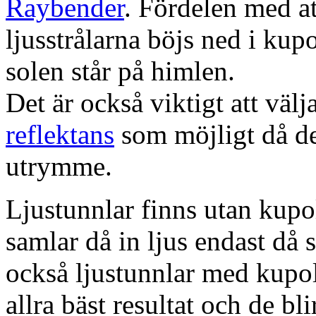
Raybender
. Fördelen med at
ljusstrålarna böjs ned i kup
solen står på himlen.
Det är också viktigt att väl
reflektans
som möjligt då dett
utrymme.
Ljustunnlar finns utan kupo
samlar då in ljus endast då s
också ljustunnlar med kupo
allra bäst resultat och de bl