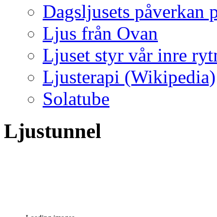
Dagsljusets påverkan p
Ljus från Ovan
Ljuset styr vår inre ry
Ljusterapi (Wikipedia)
Solatube
Ljustunnel