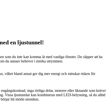
 med en ljustunnel!
n som du inte kan komma åt med vanliga fönster. Du slipper att ha
 som du annars behöver i mörka utrymmen.
us, vilket bland annat ger dig mer energi och minskar risken för
n engångskostnad, inga rörliga delar, motorer eller liknande som kräver
ng. Vissa ljustunnlar kan kombineras med LED-belysning, så du alltid
t börjar bli mörkt utomhus.