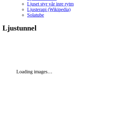
Ljuset styr vår inre rytm
Ljusterapi (Wikipedia)
Solatube
Ljustunnel
Loading images…