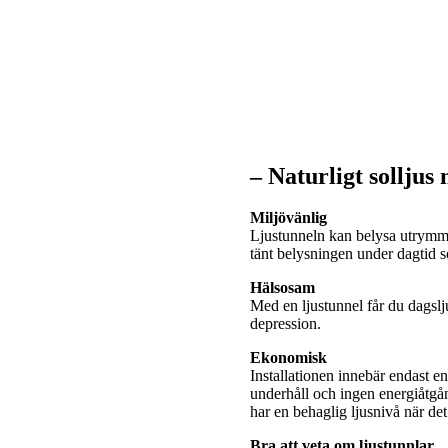
– Naturligt solljus
Miljövänlig
Ljustunneln kan belysa utrymme
tänt belysningen under dagtid
Hälsosam
Med en ljustunnel får du dagslj
depression.
Ekonomisk
Installationen innebär endast e
underhåll och ingen energiåtgå
har en behaglig ljusnivå när de
Bra att veta om ljustunnlar