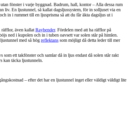
utan fönster i varje byggnad. Badrum, hall, kontor – Alla dessa rum
 liv. En ljustunnel, så kallat dagsljussystem, för in solljuset via en
 och in i rummet till en ljusprisma så att du får äkta dagsljus ut i
räfflor, även kallat
Raybender
. Fördelen med att ha räfflor på
 böjs ned i kupolen och in i tuben oavsett var solen står på himlen.
n ljustunnel med så hög
reflektans
som möjligt då detta leder till mer
s som ett takfönster och samlar då in ljus endast då solen står rakt
rs kan täcka ljustunneln.
ngskostnad – efter det har en ljustunnel inget eller väldigt väldigt lite