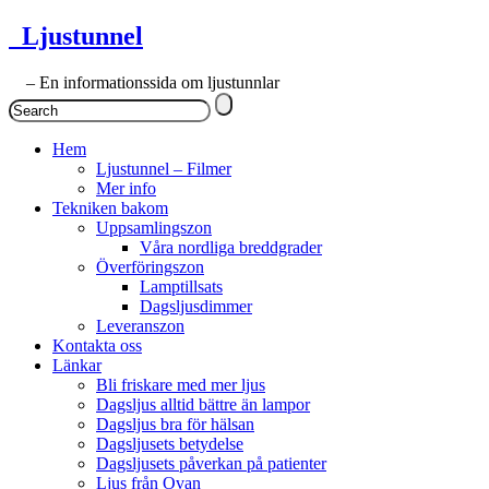
Ljustunnel
– En informationssida om ljustunnlar
Hem
Ljustunnel – Filmer
Mer info
Tekniken bakom
Uppsamlingszon
Våra nordliga breddgrader
Överföringszon
Lamptillsats
Dagsljusdimmer
Leveranszon
Kontakta oss
Länkar
Bli friskare med mer ljus
Dagsljus alltid bättre än lampor
Dagsljus bra för hälsan
Dagsljusets betydelse
Dagsljusets påverkan på patienter
Ljus från Ovan