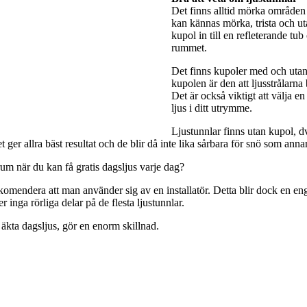
Det finns alltid mörka områden 
kan kännas mörka, trista och utan
kupol in till en refleterande tub
rummet.
Det finns kupoler med och utan 
kupolen är den att ljusstrålarna
Det är också viktigt att välja e
ljus i ditt utrymme.
Ljustunnlar finns utan kupol, dv
ger allra bäst resultat och de blir då inte lika sårbara för snö som anna
rum när du kan få gratis dagsljus varje dag?
rekomendera att man använder sig av en installatör. Detta blir dock en engå
 inga rörliga delar på de flesta ljustunnlar.
 äkta dagsljus, gör en enorm skillnad.