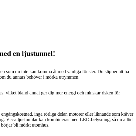
 med en ljustunnel!
n som du inte kan komma åt med vanliga fönster. Du slipper att ha
 som du annars behöver i mörka utrymmen.
us, vilket bland annat ger dig mer energi och minskar risken för
n engångskostnad, inga rörliga delar, motorer eller liknande som kräver
ng. Vissa ljustunnlar kan kombineras med LED-belysning, så du alltid
t börjar bli mörkt utomhus.