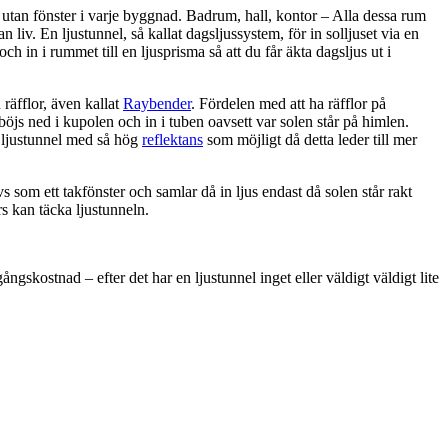
utan fönster i varje byggnad. Badrum, hall, kontor – Alla dessa rum
 liv. En ljustunnel, så kallat dagsljussystem, för in solljuset via en
 och in i rummet till en ljusprisma så att du får äkta dagsljus ut i
räfflor, även kallat
Raybender
. Fördelen med att ha räfflor på
 böjs ned i kupolen och in i tuben oavsett var solen står på himlen.
n ljustunnel med så hög
reflektans
som möjligt då detta leder till mer
s som ett takfönster och samlar då in ljus endast då solen står rakt
rs kan täcka ljustunneln.
ngskostnad – efter det har en ljustunnel inget eller väldigt väldigt lite