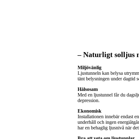
– Naturligt solljus
Miljövänlig
Ljustunneln kan belysa utrymme
tänt belysningen under dagtid
Hälsosam
Med en ljustunnel får du dagslj
depression.
Ekonomisk
Installationen innebär endast e
underhåll och ingen energiåtgå
har en behaglig ljusnivå när de
Bra att veta om ljustunnlar