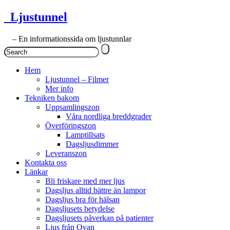
Ljustunnel
– En informationssida om ljustunnlar
Hem
Ljustunnel – Filmer
Mer info
Tekniken bakom
Uppsamlingszon
Våra nordliga breddgrader
Överföringszon
Lamptillsats
Dagsljusdimmer
Leveranszon
Kontakta oss
Länkar
Bli friskare med mer ljus
Dagsljus alltid bättre än lampor
Dagsljus bra för hälsan
Dagsljusets betydelse
Dagsljusets påverkan på patienter
Ljus från Ovan