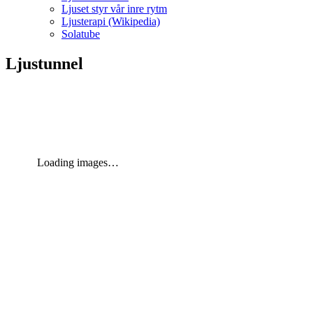
Ljuset styr vår inre rytm
Ljusterapi (Wikipedia)
Solatube
Ljustunnel
Loading images…