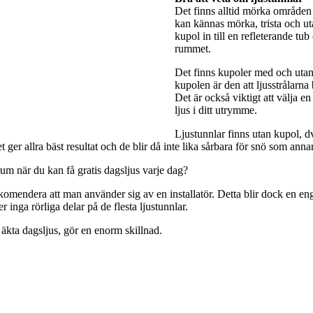
Det finns alltid mörka områden 
kan kännas mörka, trista och utan
kupol in till en refleterande tub
rummet.
Det finns kupoler med och utan 
kupolen är den att ljusstrålarna
Det är också viktigt att välja e
ljus i ditt utrymme.
Ljustunnlar finns utan kupol, dv
ger allra bäst resultat och de blir då inte lika sårbara för snö som anna
rum när du kan få gratis dagsljus varje dag?
rekomendera att man använder sig av en installatör. Detta blir dock en engå
 inga rörliga delar på de flesta ljustunnlar.
 äkta dagsljus, gör en enorm skillnad.