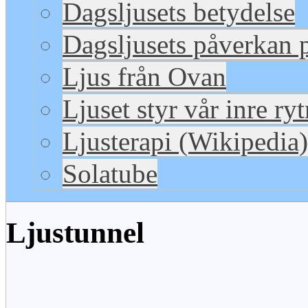
Dagsljusets betydelse
Dagsljusets påverkan p
Ljus från Ovan
Ljuset styr vår inre ry
Ljusterapi (Wikipedia)
Solatube
Ljustunnel