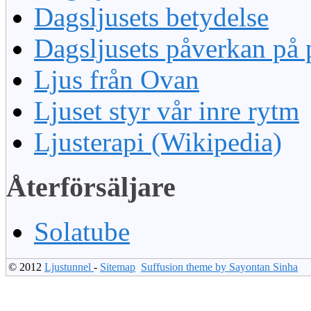
Dagsljusets betydelse
Dagsljusets påverkan på 
Ljus från Ovan
Ljuset styr vår inre rytm
Ljusterapi (Wikipedia)
Återförsäljare
Solatube
© 2012
Ljustunnel
-
Sitemap
Suffusion theme by Sayontan Sinha