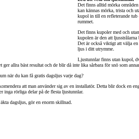
Det finns alltid mörka områden 
kan kännas mörka, trista och utan
kupol in till en refleterande tub
rummet.
Det finns kupoler med och utan 
kupolen är den att ljusstrålarna
Det är också viktigt att välja e
ljus i ditt utrymme.
Ljustunnlar finns utan kupol, dv
ger allra bäst resultat och de blir då inte lika sårbara för snö som anna
rum när du kan få gratis dagsljus varje dag?
rekomendera att man använder sig av en installatör. Detta blir dock en engå
 inga rörliga delar på de flesta ljustunnlar.
 äkta dagsljus, gör en enorm skillnad.