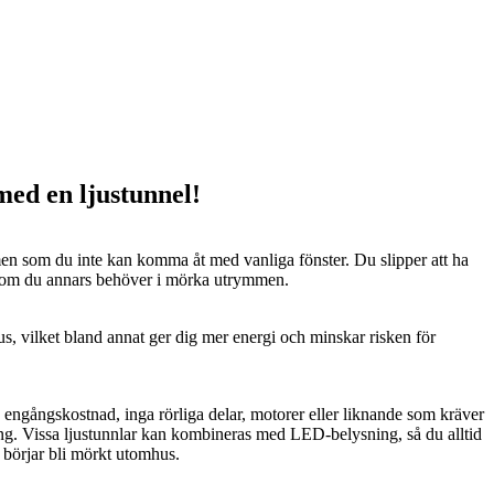
 med en ljustunnel!
n som du inte kan komma åt med vanliga fönster. Du slipper att ha
 som du annars behöver i mörka utrymmen.
us, vilket bland annat ger dig mer energi och minskar risken för
n engångskostnad, inga rörliga delar, motorer eller liknande som kräver
ng. Vissa ljustunnlar kan kombineras med LED-belysning, så du alltid
t börjar bli mörkt utomhus.