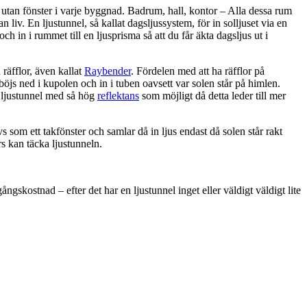
utan fönster i varje byggnad. Badrum, hall, kontor – Alla dessa rum
 liv. En ljustunnel, så kallat dagsljussystem, för in solljuset via en
 och in i rummet till en ljusprisma så att du får äkta dagsljus ut i
räfflor, även kallat
Raybender
. Fördelen med att ha räfflor på
 böjs ned i kupolen och in i tuben oavsett var solen står på himlen.
n ljustunnel med så hög
reflektans
som möjligt då detta leder till mer
s som ett takfönster och samlar då in ljus endast då solen står rakt
rs kan täcka ljustunneln.
ngskostnad – efter det har en ljustunnel inget eller väldigt väldigt lite