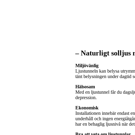
– Naturligt solljus
Miljövänlig
Ljustunneln kan belysa utrymme
tänt belysningen under dagtid
Hälsosam
Med en ljustunnel får du dagslj
depression.
Ekonomisk
Installationen innebär endast e
underhåll och ingen energiåtgå
har en behaglig ljusnivå när de
Bra att veta om ljustunnlar