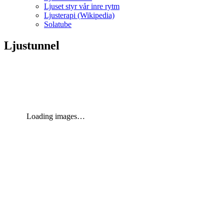
Ljuset styr vår inre rytm
Ljusterapi (Wikipedia)
Solatube
Ljustunnel
Loading images…