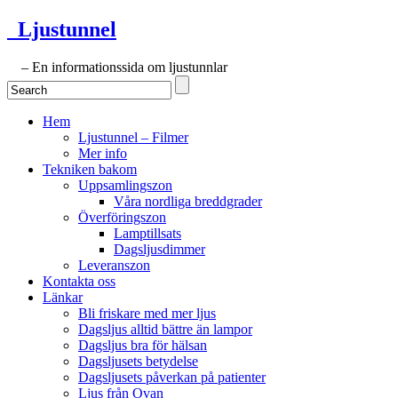
Ljustunnel
– En informationssida om ljustunnlar
Hem
Ljustunnel – Filmer
Mer info
Tekniken bakom
Uppsamlingszon
Våra nordliga breddgrader
Överföringszon
Lamptillsats
Dagsljusdimmer
Leveranszon
Kontakta oss
Länkar
Bli friskare med mer ljus
Dagsljus alltid bättre än lampor
Dagsljus bra för hälsan
Dagsljusets betydelse
Dagsljusets påverkan på patienter
Ljus från Ovan