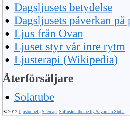
Dagsljusets betydelse
Dagsljusets påverkan på 
Ljus från Ovan
Ljuset styr vår inre rytm
Ljusterapi (Wikipedia)
Återförsäljare
Solatube
© 2012
Ljustunnel
-
Sitemap
Suffusion theme by Sayontan Sinha