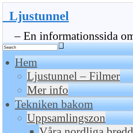
Ljustunnel
– En informationssida om 
Hem
Ljustunnel – Filmer
Mer info
Tekniken bakom
Uppsamlingszon
Våra nordliga bred