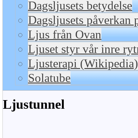
Dagsljusets betydelse
Dagsljusets påverkan p
Ljus från Ovan
Ljuset styr vår inre ry
Ljusterapi (Wikipedia)
Solatube
Ljustunnel