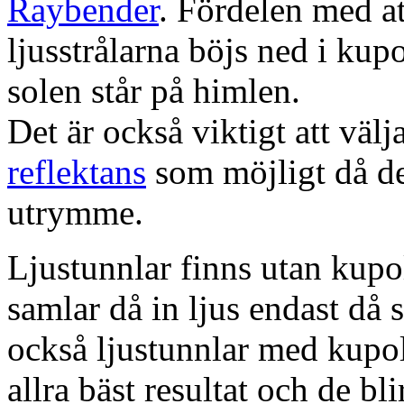
Raybender
. Fördelen med at
ljusstrålarna böjs ned i kup
solen står på himlen.
Det är också viktigt att väl
reflektans
som möjligt då dett
utrymme.
Ljustunnlar finns utan kupo
samlar då in ljus endast då s
också ljustunnlar med kupo
allra bäst resultat och de bl