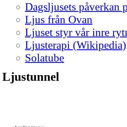
Dagsljusets påverkan p
Ljus från Ovan
Ljuset styr vår inre ry
Ljusterapi (Wikipedia)
Solatube
Ljustunnel