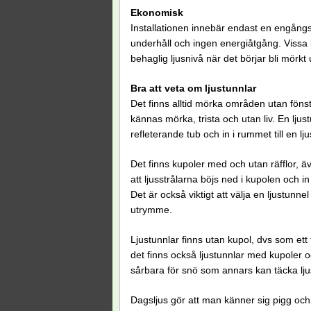
Ekonomisk
Installationen innebär endast en engångs
underhåll och ingen energiåtgång. Vissa 
behaglig ljusnivå när det börjar bli mörk
Bra att veta om ljustunnlar
Det finns alltid mörka områden utan föns
kännas mörka, trista och utan liv. En ljustu
refleterande tub och in i rummet till en lj
Det finns kupoler med och utan räfflor, ä
att ljusstrålarna böjs ned i kupolen och i
Det är också viktigt att välja en ljustunn
utrymme.
Ljustunnlar finns utan kupol, dvs som ett 
det finns också ljustunnlar med kupoler oc
sårbara för snö som annars kan täcka lju
Dagsljus gör att man känner sig pigg och 