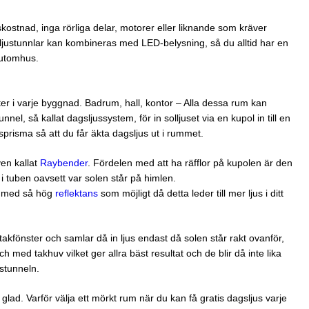
kostnad, inga rörliga delar, motorer eller liknande som kräver
ljustunnlar kan kombineras med LED-belysning, så du alltid har en
t utomhus.
ter i varje byggnad. Badrum, hall, kontor – Alla dessa rum kan
nnel, så kallat dagsljussystem, för in solljuset via en kupol in till en
usprisma så att du får äkta dagsljus ut i rummet.
ven kallat
Raybender
. Fördelen med att ha räfflor på kupolen är den
n i tuben oavsett var solen står på himlen.
el med så hög
reflektans
som möjligt då detta leder till mer ljus i ditt
takfönster och samlar då in ljus endast då solen står rakt ovanför,
h med takhuv vilket ger allra bäst resultat och de blir då inte lika
stunneln.
glad. Varför välja ett mörkt rum när du kan få gratis dagsljus varje