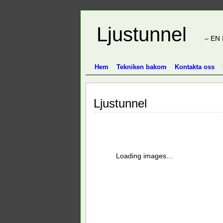
Ljustunnel
– EN 
Hem
Tekniken bakom
Kontakta oss
Ljustunnel
Loading images…