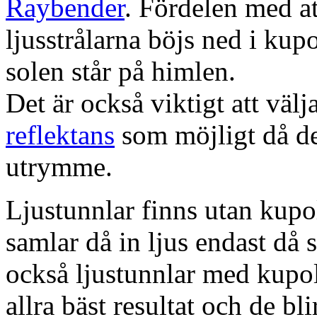
Raybender
. Fördelen med at
ljusstrålarna böjs ned i kup
solen står på himlen.
Det är också viktigt att väl
reflektans
som möjligt då dett
utrymme.
Ljustunnlar finns utan kupo
samlar då in ljus endast då s
också ljustunnlar med kupo
allra bäst resultat och de bl