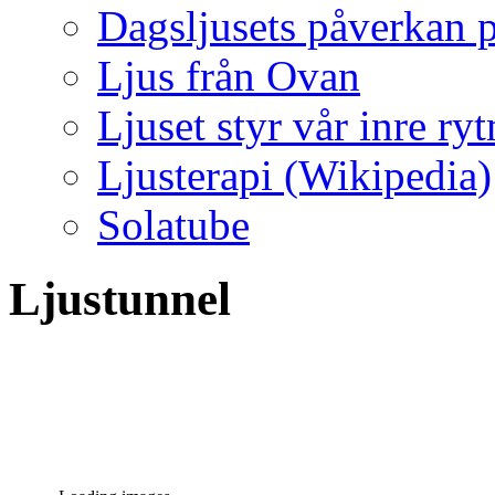
Dagsljusets påverkan p
Ljus från Ovan
Ljuset styr vår inre ry
Ljusterapi (Wikipedia)
Solatube
Ljustunnel