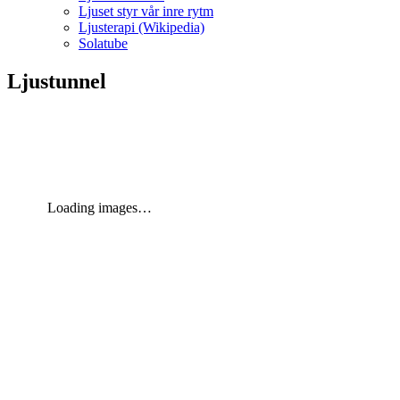
Ljuset styr vår inre rytm
Ljusterapi (Wikipedia)
Solatube
Ljustunnel
Loading images…