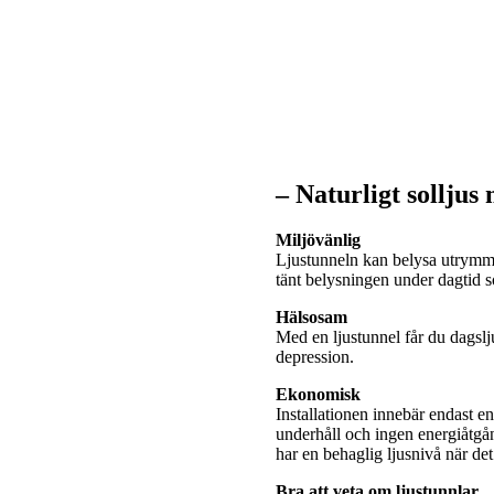
– Naturligt solljus
Miljövänlig
Ljustunneln kan belysa utrymme
tänt belysningen under dagtid
Hälsosam
Med en ljustunnel får du dagslj
depression.
Ekonomisk
Installationen innebär endast e
underhåll och ingen energiåtgå
har en behaglig ljusnivå när de
Bra att veta om ljustunnlar