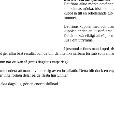
Det finns alltid mörka områden 
kan kännas mörka, trista och utan
kupol in till en refleterande tub
rummet.
Det finns kupoler med och utan 
kupolen är den att ljusstrålarna
Det är också viktigt att välja e
ljus i ditt utrymme.
Ljustunnlar finns utan kupol, dv
ger allra bäst resultat och de blir då inte lika sårbara för snö som anna
rum när du kan få gratis dagsljus varje dag?
rekomendera att man använder sig av en installatör. Detta blir dock en engå
 inga rörliga delar på de flesta ljustunnlar.
 äkta dagsljus, gör en enorm skillnad.