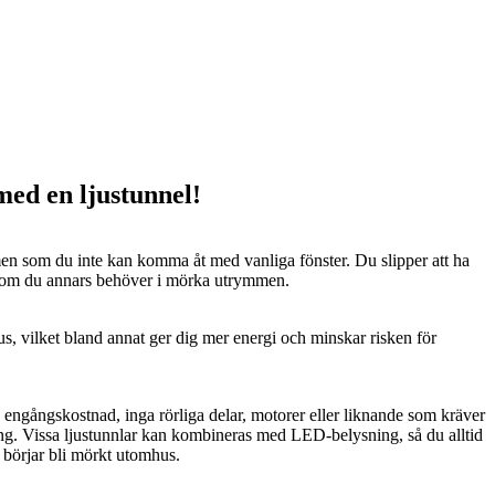
 med en ljustunnel!
n som du inte kan komma åt med vanliga fönster. Du slipper att ha
 som du annars behöver i mörka utrymmen.
us, vilket bland annat ger dig mer energi och minskar risken för
n engångskostnad, inga rörliga delar, motorer eller liknande som kräver
ng. Vissa ljustunnlar kan kombineras med LED-belysning, så du alltid
t börjar bli mörkt utomhus.