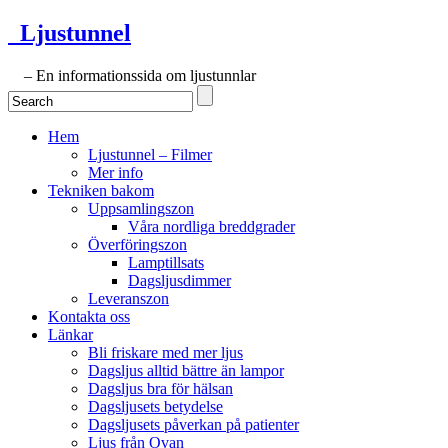
Ljustunnel
– En informationssida om ljustunnlar
Hem
Ljustunnel – Filmer
Mer info
Tekniken bakom
Uppsamlingszon
Våra nordliga breddgrader
Överföringszon
Lamptillsats
Dagsljusdimmer
Leveranszon
Kontakta oss
Länkar
Bli friskare med mer ljus
Dagsljus alltid bättre än lampor
Dagsljus bra för hälsan
Dagsljusets betydelse
Dagsljusets påverkan på patienter
Ljus från Ovan