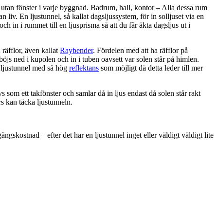
utan fönster i varje byggnad. Badrum, hall, kontor – Alla dessa rum
 liv. En ljustunnel, så kallat dagsljussystem, för in solljuset via en
 och in i rummet till en ljusprisma så att du får äkta dagsljus ut i
räfflor, även kallat
Raybender
. Fördelen med att ha räfflor på
 böjs ned i kupolen och in i tuben oavsett var solen står på himlen.
n ljustunnel med så hög
reflektans
som möjligt då detta leder till mer
s som ett takfönster och samlar då in ljus endast då solen står rakt
rs kan täcka ljustunneln.
ngskostnad – efter det har en ljustunnel inget eller väldigt väldigt lite