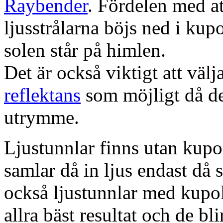
Raybender
. Fördelen med at
ljusstrålarna böjs ned i kup
solen står på himlen.
Det är också viktigt att väl
reflektans
som möjligt då dett
utrymme.
Ljustunnlar finns utan kupo
samlar då in ljus endast då s
också ljustunnlar med kupo
allra bäst resultat och de bl