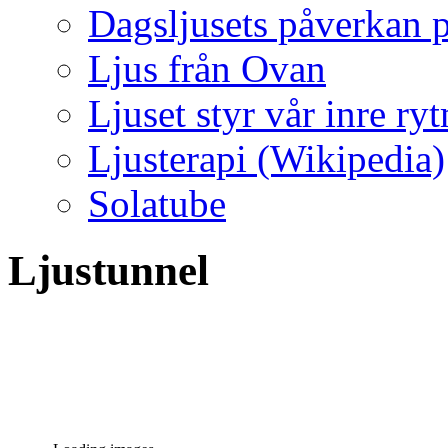
Dagsljusets påverkan p
Ljus från Ovan
Ljuset styr vår inre ry
Ljusterapi (Wikipedia)
Solatube
Ljustunnel