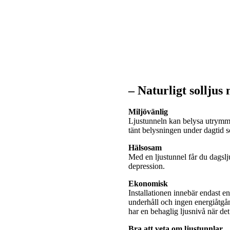
– Naturligt solljus
Miljövänlig
Ljustunneln kan belysa utrymme
tänt belysningen under dagtid
Hälsosam
Med en ljustunnel får du dagslj
depression.
Ekonomisk
Installationen innebär endast e
underhåll och ingen energiåtgå
har en behaglig ljusnivå när de
Bra att veta om ljustunnlar