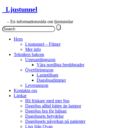
Ljustunnel
– En informationssida om ljustunnlar
Hem
Ljustunnel – Filmer
Mer info
Tekniken bakom
Uppsamlingszon
Våra nordliga breddgrader
Överföringszon
Lamptillsats
Dagsljusdimmer
Leveranszon
Kontakta oss
Länkar
Bli friskare med mer ljus
Dagsljus alltid bättre än lampor
Dagsljus bra för hälsan
Dagsljusets betydelse
Dagsljusets påverkan på patienter
Ljus från Ovan