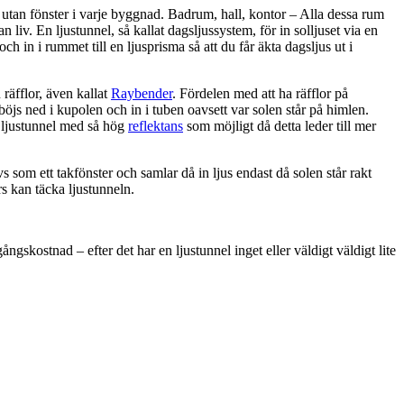
utan fönster i varje byggnad. Badrum, hall, kontor – Alla dessa rum
 liv. En ljustunnel, så kallat dagsljussystem, för in solljuset via en
 och in i rummet till en ljusprisma så att du får äkta dagsljus ut i
räfflor, även kallat
Raybender
. Fördelen med att ha räfflor på
 böjs ned i kupolen och in i tuben oavsett var solen står på himlen.
n ljustunnel med så hög
reflektans
som möjligt då detta leder till mer
s som ett takfönster och samlar då in ljus endast då solen står rakt
rs kan täcka ljustunneln.
ngskostnad – efter det har en ljustunnel inget eller väldigt väldigt lite