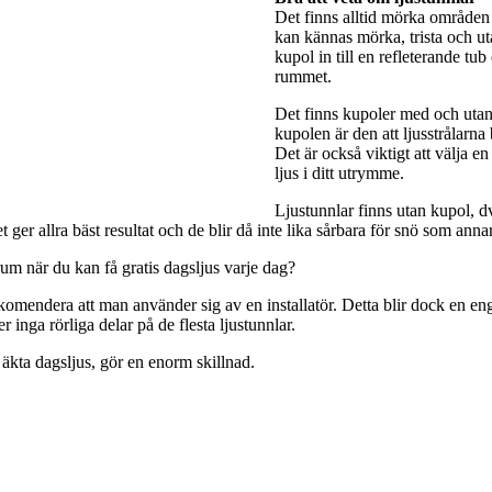
Det finns alltid mörka områden 
kan kännas mörka, trista och utan
kupol in till en refleterande tub
rummet.
Det finns kupoler med och utan 
kupolen är den att ljusstrålarna
Det är också viktigt att välja e
ljus i ditt utrymme.
Ljustunnlar finns utan kupol, dv
ger allra bäst resultat och de blir då inte lika sårbara för snö som anna
rum när du kan få gratis dagsljus varje dag?
rekomendera att man använder sig av en installatör. Detta blir dock en engå
 inga rörliga delar på de flesta ljustunnlar.
 äkta dagsljus, gör en enorm skillnad.