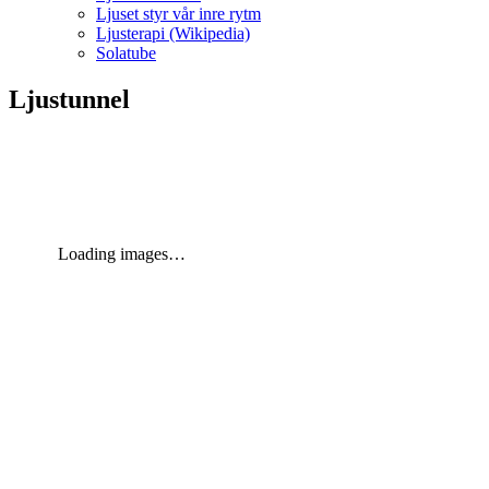
Ljuset styr vår inre rytm
Ljusterapi (Wikipedia)
Solatube
Ljustunnel
Loading images…