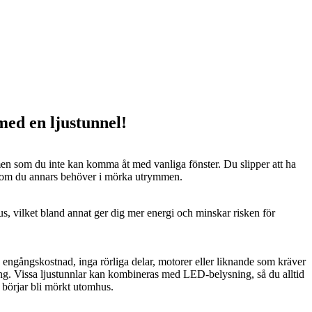
 med en ljustunnel!
n som du inte kan komma åt med vanliga fönster. Du slipper att ha
 som du annars behöver i mörka utrymmen.
us, vilket bland annat ger dig mer energi och minskar risken för
n engångskostnad, inga rörliga delar, motorer eller liknande som kräver
ng. Vissa ljustunnlar kan kombineras med LED-belysning, så du alltid
t börjar bli mörkt utomhus.