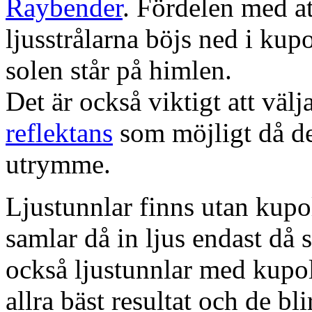
Raybender
. Fördelen med at
ljusstrålarna böjs ned i kup
solen står på himlen.
Det är också viktigt att väl
reflektans
som möjligt då dett
utrymme.
Ljustunnlar finns utan kupo
samlar då in ljus endast då s
också ljustunnlar med kupo
allra bäst resultat och de bl