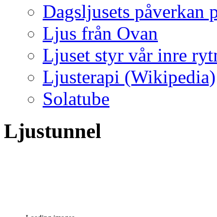
Dagsljusets påverkan p
Ljus från Ovan
Ljuset styr vår inre ry
Ljusterapi (Wikipedia)
Solatube
Ljustunnel