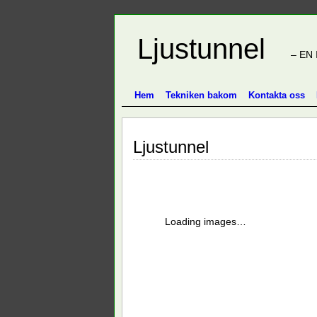
Ljustunnel
– EN 
Hem
Tekniken bakom
Kontakta oss
Ljustunnel
Loading images…