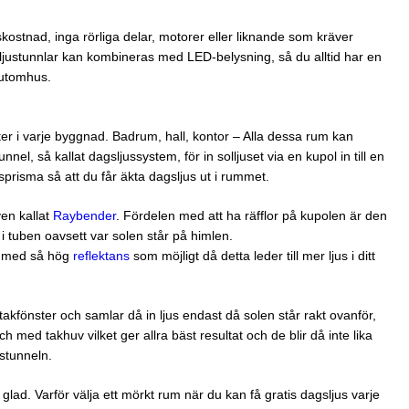
kostnad, inga rörliga delar, motorer eller liknande som kräver
ljustunnlar kan kombineras med LED-belysning, så du alltid har en
t utomhus.
ter i varje byggnad. Badrum, hall, kontor – Alla dessa rum kan
nnel, så kallat dagsljussystem, för in solljuset via en kupol in till en
usprisma så att du får äkta dagsljus ut i rummet.
ven kallat
Raybender
. Fördelen med att ha räfflor på kupolen är den
n i tuben oavsett var solen står på himlen.
el med så hög
reflektans
som möjligt då detta leder till mer ljus i ditt
takfönster och samlar då in ljus endast då solen står rakt ovanför,
h med takhuv vilket ger allra bäst resultat och de blir då inte lika
stunneln.
glad. Varför välja ett mörkt rum när du kan få gratis dagsljus varje