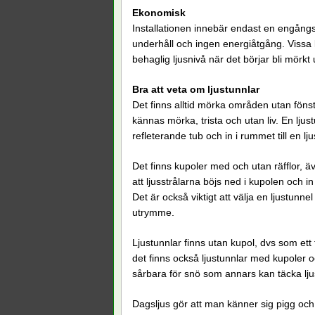
Ekonomisk
Installationen innebär endast en engångs
underhåll och ingen energiåtgång. Vissa 
behaglig ljusnivå när det börjar bli mörk
Bra att veta om ljustunnlar
Det finns alltid mörka områden utan föns
kännas mörka, trista och utan liv. En ljustu
refleterande tub och in i rummet till en lj
Det finns kupoler med och utan räfflor, ä
att ljusstrålarna böjs ned i kupolen och i
Det är också viktigt att välja en ljustunn
utrymme.
Ljustunnlar finns utan kupol, dvs som ett 
det finns också ljustunnlar med kupoler oc
sårbara för snö som annars kan täcka lju
Dagsljus gör att man känner sig pigg och 