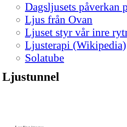
Dagsljusets påverkan p
Ljus från Ovan
Ljuset styr vår inre ry
Ljusterapi (Wikipedia)
Solatube
Ljustunnel