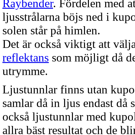
Raybender
. Fördelen med at
ljusstrålarna böjs ned i kup
solen står på himlen.
Det är också viktigt att väl
reflektans
som möjligt då dett
utrymme.
Ljustunnlar finns utan kupo
samlar då in ljus endast då s
också ljustunnlar med kupo
allra bäst resultat och de bl