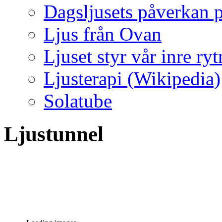
Dagsljusets påverkan p
Ljus från Ovan
Ljuset styr vår inre ry
Ljusterapi (Wikipedia)
Solatube
Ljustunnel