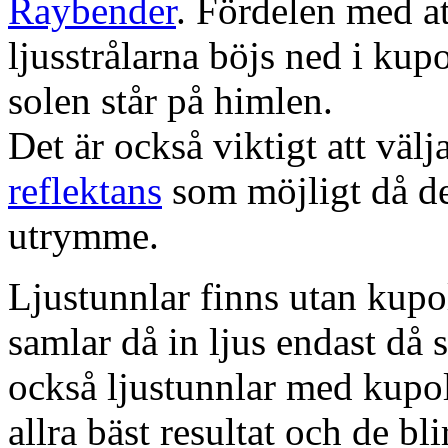
Raybender
. Fördelen med at
ljusstrålarna böjs ned i kup
solen står på himlen.
Det är också viktigt att väl
reflektans
som möjligt då dett
utrymme.
Ljustunnlar finns utan kupo
samlar då in ljus endast då s
också ljustunnlar med kupo
allra bäst resultat och de bl